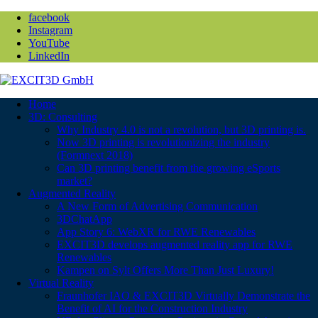
facebook
Instagram
YouTube
LinkedIn
Home
3D: Consulting
Why Industry 4.0 is not a revolution, but 3D printing is.
Now 3D printing is revolutionizing the industry
(Formnext 2018)
Can 3D printing benefit from the growing eSports
market?
Augmented Reality
A New Form of Advertising Communication
3DChatApp
App Story 6: WebXR for RWE Renewables
EXCIT3D develops augmented reality app for RWE
Renewables
Kampen on Sylt Offers More Than Just Luxury!
Virtual Reality
Fraunhofer IAO & EXCIT3D Virtually Demonstrate the
Benefit of AI for the Construction Industry