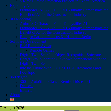
VR for Climate Protection Projects in Central America
Exploring AI
Fraunhofer IAO & EXCIT3D Virtually Demonstrate the
Benefit of AI for the Construction Industry
3D Modeling
Anime 3D Character Yuuki Demystifies AI
Fraunhofer IAO & EXCIT3D Virtually Demonstrate the
Benefit of AI for the Construction Industry
Röntgen Bust on Famous Ku’damm in Berlin
Software Development
Real Remote Avatar
Remote Games
Digital Twin Search – Object Recognition Software
Berger Group identifies unknown components with the
Digital Twin Search
Into the Future With Us: EXCIT3D Researches and
Develops
360 degree
360° – AutoSL in Classic Remise Düsseldorf
Deutsch
English
About
7. August 2026