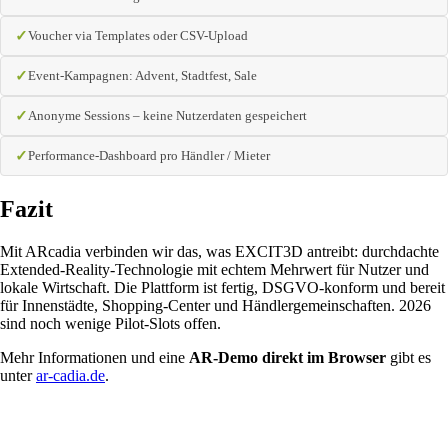
Voucher via Templates oder CSV-Upload
Event-Kampagnen: Advent, Stadtfest, Sale
Anonyme Sessions – keine Nutzerdaten gespeichert
Performance-Dashboard pro Händler / Mieter
Fazit
Mit ARcadia verbinden wir das, was EXCIT3D antreibt: durchdachte
Extended-Reality-Technologie mit echtem Mehrwert für Nutzer und
lokale Wirtschaft. Die Plattform ist fertig, DSGVO-konform und bereit
für Innenstädte, Shopping-Center und Händlergemeinschaften. 2026
sind noch wenige Pilot-Slots offen.
Mehr Informationen und eine
AR-Demo direkt im Browser
gibt es
unter
ar-cadia.de
.
Jetzt Pilot-Slot sichern
30-Min-Call, Live-Demo, konkreter Pilot-Rahmen. Für Städte, Shopping-