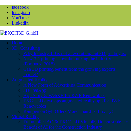
facebook
Instagram
YouTube
LinkedIn
Home
3D: Consulting
Why Industry 4.0 is not a revolution, but 3D printing is.
Now 3D printing is revolutionizing the industry
(Formnext 2018)
Can 3D printing benefit from the growing eSports
market?
Augmented Reality
A New Form of Advertising Communication
3DChatApp
App Story 6: WebXR for RWE Renewables
EXCIT3D develops augmented reality app for RWE
Renewables
Kampen on Sylt Offers More Than Just Luxury!
Virtual Reality
Fraunhofer IAO & EXCIT3D Virtually Demonstrate the
Benefit of AI for the Construction Industry