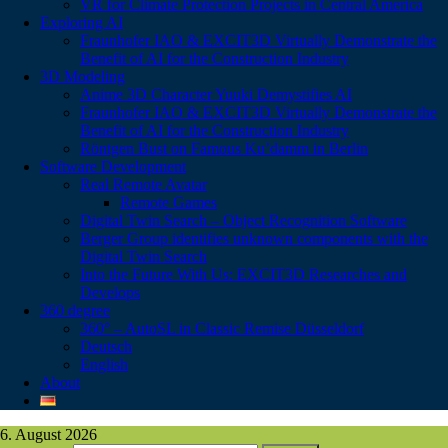
VR for Climate Protection Projects in Central America
Exploring AI
Fraunhofer IAO & EXCIT3D Virtually Demonstrate the
Benefit of AI for the Construction Industry
3D Modeling
Anime 3D Character Yuuki Demystifies AI
Fraunhofer IAO & EXCIT3D Virtually Demonstrate the
Benefit of AI for the Construction Industry
Röntgen Bust on Famous Ku’damm in Berlin
Software Development
Real Remote Avatar
Remote Games
Digital Twin Search – Object Recognition Software
Berger Group identifies unknown components with the
Digital Twin Search
Into the Future With Us: EXCIT3D Researches and
Develops
360 degree
360° – AutoSL in Classic Remise Düsseldorf
Deutsch
English
About
6. August 2026