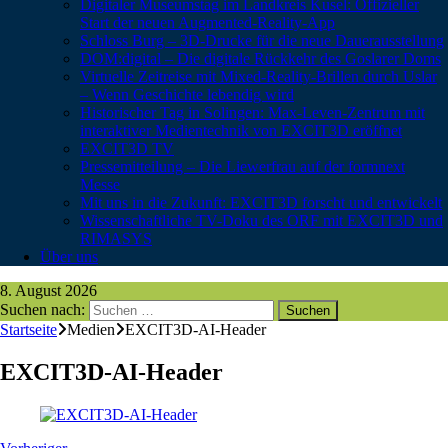
Digitaler Museumstag im Landkreis Kusel: Offizieller
Start der neuen Augmented-Reality-App
Schloss Burg – 3D-Drucke für die neue Dauerausstellung
DOM:digital – Die digitale Rückkehr des Goslarer Doms
Virtuelle Zeitreise mit Mixed-Reality-Brillen durch Uslar
– Wenn Geschichte lebendig wird
Historischer Tag in Solingen: Max-Leven-Zentrum mit
interaktiver Medientechnik von EXCIT3D eröffnet
EXCIT3D TV
Pressemitteilung – Die Liewerfrau auf der formnext
Messe
Mit uns in die Zukunft: EXCIT3D forscht und entwickelt
Wissenschaftliche TV-Doku des ORF mit EXCIT3D und
RIMASYS
Über uns
8. August 2026
Suchen nach:
Startseite
Medien
EXCIT3D-AI-Header
EXCIT3D-AI-Header