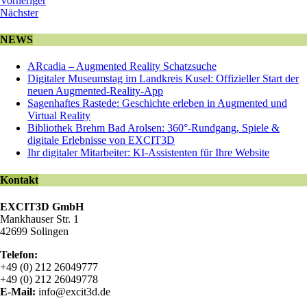
Vorheriger
Nächster
NEWS
ARcadia – Augmented Reality Schatzsuche
Digitaler Museumstag im Landkreis Kusel: Offizieller Start der
neuen Augmented-Reality-App
Sagenhaftes Rastede: Geschichte erleben in Augmented und
Virtual Reality
Bibliothek Brehm Bad Arolsen: 360°-Rundgang, Spiele &
digitale Erlebnisse von EXCIT3D
Ihr digitaler Mitarbeiter: KI-Assistenten für Ihre Website
Kontakt
EXCIT3D GmbH
Mankhauser Str. 1
42699 Solingen
Telefon:
+49 (0) 212 26049777
+49 (0) 212 26049778
E-Mail:
info@excit3d.de