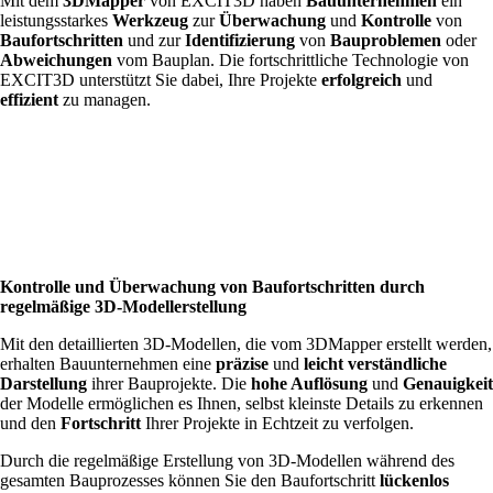
Mit dem
3DMapper
von EXCIT3D haben
Bauunternehmen
ein
leistungsstarkes
Werkzeug
zur
Überwachung
und
Kontrolle
von
Baufortschritten
und zur
Identifizierung
von
Bauproblemen
oder
Abweichungen
vom Bauplan. Die fortschrittliche Technologie von
EXCIT3D unterstützt Sie dabei, Ihre Projekte
erfolgreich
und
effizient
zu managen.
Kontrolle und Überwachung von Baufortschritten durch
regelmäßige 3D-Modellerstellung
Mit den detaillierten 3D-Modellen, die vom 3DMapper erstellt werden,
erhalten Bauunternehmen eine
präzise
und
leicht verständliche
Darstellung
ihrer Bauprojekte. Die
hohe Auflösung
und
Genauigkeit
der Modelle ermöglichen es Ihnen, selbst kleinste Details zu erkennen
und den
Fortschritt
Ihrer Projekte in Echtzeit zu verfolgen.
Durch die regelmäßige Erstellung von 3D-Modellen während des
gesamten Bauprozesses können Sie den Baufortschritt
lückenlos