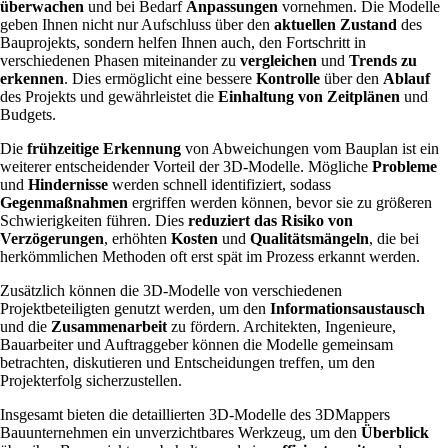
überwachen
und bei Bedarf
Anpassungen
vornehmen. Die Modelle
geben Ihnen nicht nur Aufschluss über den
aktuellen Zustand
des
Bauprojekts, sondern helfen Ihnen auch, den Fortschritt in
verschiedenen Phasen miteinander zu
vergleichen
und
Trends zu
erkennen
. Dies ermöglicht eine bessere
Kontrolle
über den
Ablauf
des Projekts und gewährleistet die
Einhaltung von Zeitplänen
und
Budgets.
Die
frühzeitige Erkennung
von Abweichungen vom Bauplan ist ein
weiterer entscheidender Vorteil der 3D-Modelle. Mögliche
Probleme
und
Hindernisse
werden schnell identifiziert, sodass
Gegenmaßnahmen
ergriffen werden können, bevor sie zu größeren
Schwierigkeiten führen. Dies
reduziert das Risiko von
Verzögerungen
, erhöhten
Kosten
und
Qualitätsmängeln
, die bei
herkömmlichen Methoden oft erst spät im Prozess erkannt werden.
Zusätzlich können die 3D-Modelle von verschiedenen
Projektbeteiligten genutzt werden, um den
Informationsaustausch
und die
Zusammenarbeit
zu fördern. Architekten, Ingenieure,
Bauarbeiter und Auftraggeber können die Modelle gemeinsam
betrachten, diskutieren und Entscheidungen treffen, um den
Projekterfolg sicherzustellen.
Insgesamt bieten die detaillierten 3D-Modelle des 3DMappers
Bauunternehmen ein unverzichtbares Werkzeug, um den
Überblick