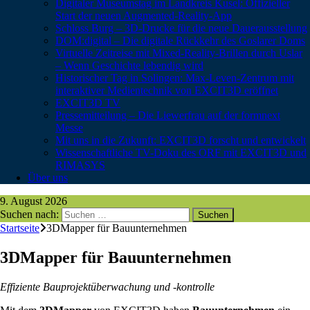
Digitaler Museumstag im Landkreis Kusel: Offizieller
Start der neuen Augmented-Reality-App
Schloss Burg – 3D-Drucke für die neue Dauerausstellung
DOM:digital – Die digitale Rückkehr des Goslarer Doms
Virtuelle Zeitreise mit Mixed-Reality-Brillen durch Uslar
– Wenn Geschichte lebendig wird
Historischer Tag in Solingen: Max-Leven-Zentrum mit
interaktiver Medientechnik von EXCIT3D eröffnet
EXCIT3D TV
Pressemitteilung – Die Liewerfrau auf der formnext
Messe
Mit uns in die Zukunft: EXCIT3D forscht und entwickelt
Wissenschaftliche TV-Doku des ORF mit EXCIT3D und
RIMASYS
Über uns
9. August 2026
Suchen nach:
Startseite
3DMapper für Bauunternehmen
3DMapper für Bauunternehmen
Effiziente Bauprojektüberwachung und -kontrolle