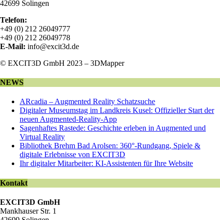
42699 Solingen
Telefon:
+49 (0) 212 26049777
+49 (0) 212 26049778
E-Mail:
info@excit3d.de
© EXCIT3D GmbH 2023 – 3DMapper
NEWS
ARcadia – Augmented Reality Schatzsuche
Digitaler Museumstag im Landkreis Kusel: Offizieller Start der
neuen Augmented-Reality-App
Sagenhaftes Rastede: Geschichte erleben in Augmented und
Virtual Reality
Bibliothek Brehm Bad Arolsen: 360°-Rundgang, Spiele &
digitale Erlebnisse von EXCIT3D
Ihr digitaler Mitarbeiter: KI-Assistenten für Ihre Website
Kontakt
EXCIT3D GmbH
Mankhauser Str. 1
42699 Solingen