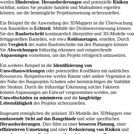
werden
Hindernisse
,
Herausforderungen
und potenzielle
Risiken
sichtbar, sodass Sie proaktiv handeln und Maßnahmen ergreifen
können, um die bestmögliche Projektumsetzung sicherzustellen.
Ein Beispiel für die Anwendung des 3DMappers ist die Überwachung
von Baustellen in
Echtzeit
. Mithilfe der Drohnenvermessung können
Sie den
Baufortschritt
kontinuierlich überprüfen und 3D-Modelle von
fertiggestellten Bauteilen, wie etwa
Rohbauetagen
, erstellen. Durch
den
Vergleich
der realen Baufortschritte mit den Planungen können
Sie
Abweichungen
frühzeitig erkennen und entsprechende
Anpassungen
vornehmen, um das Projekt erfolgreich umzusetzen.
Ein weiteres Beispiel ist die
Identifizierung von
Umweltauswirkungen
oder potenziellen Konflikten mit natürlichen
Ressourcen. Beispielsweise werfen Bäume oder andere Vegetation in
der Nähe des Bauprojekts Schatten oder beeinträchtigen die Stabilität
der Struktur. Durch die frühzeitige Erkennung solcher Faktoren
können Anpassungen am Entwurf vorgenommen werden, um
Umweltschäden zu minimieren
und die
langfristige
Lebensfähigkeit
des Projekts sicherzustellen.
Insgesamt ermöglichen die präzisen 3D-Modelle des 3DMappers eine
umfassende Sicht auf das Baugelände
und seine spezifischen
Herausforderungen
. Dies führt zu einer
besseren Planung
, einer
effizienteren Umsetzung
und einer
Reduzierung von Risiken
und