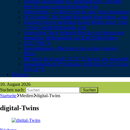
Digitaler Museumstag im Landkreis Kusel: Offizieller
Start der neuen Augmented-Reality-App
Schloss Burg – 3D-Drucke für die neue Dauerausstellung
DOM:digital – Die digitale Rückkehr des Goslarer Doms
Virtuelle Zeitreise mit Mixed-Reality-Brillen durch Uslar
– Wenn Geschichte lebendig wird
Historischer Tag in Solingen: Max-Leven-Zentrum mit
interaktiver Medientechnik von EXCIT3D eröffnet
EXCIT3D TV
Pressemitteilung – Die Liewerfrau auf der formnext
Messe
Mit uns in die Zukunft: EXCIT3D forscht und entwickelt
Wissenschaftliche TV-Doku des ORF mit EXCIT3D und
RIMASYS
Über uns
10. August 2026
Suchen nach:
Startseite
Medien
digital-Twins
digital-Twins