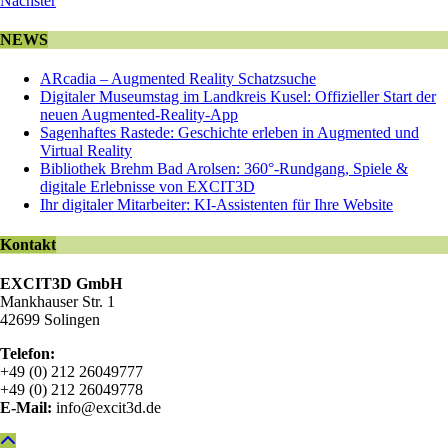
Nächster
NEWS
ARcadia – Augmented Reality Schatzsuche
Digitaler Museumstag im Landkreis Kusel: Offizieller Start der
neuen Augmented-Reality-App
Sagenhaftes Rastede: Geschichte erleben in Augmented und
Virtual Reality
Bibliothek Brehm Bad Arolsen: 360°-Rundgang, Spiele &
digitale Erlebnisse von EXCIT3D
Ihr digitaler Mitarbeiter: KI-Assistenten für Ihre Website
Kontakt
EXCIT3D GmbH
Mankhauser Str. 1
42699 Solingen
Telefon:
+49 (0) 212 26049777
+49 (0) 212 26049778
E-Mail:
info@excit3d.de