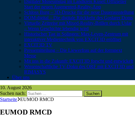
Digitaler Museumstag im Landkreis Kusel: Offizieller
Start der neuen Augmented-Reality-App
Schloss Burg – 3D-Drucke für die neue Dauerausstellung
DOM:digital – Die digitale Rückkehr des Goslarer Doms
Virtuelle Zeitreise mit Mixed-Reality-Brillen durch Uslar
– Wenn Geschichte lebendig wird
Historischer Tag in Solingen: Max-Leven-Zentrum mit
interaktiver Medientechnik von EXCIT3D eröffnet
EXCIT3D TV
Pressemitteilung – Die Liewerfrau auf der formnext
Messe
Mit uns in die Zukunft: EXCIT3D forscht und entwickelt
Wissenschaftliche TV-Doku des ORF mit EXCIT3D und
RIMASYS
Über uns
10. August 2026
Suchen nach:
Startseite
EUMOD RMCD
EUMOD RMCD