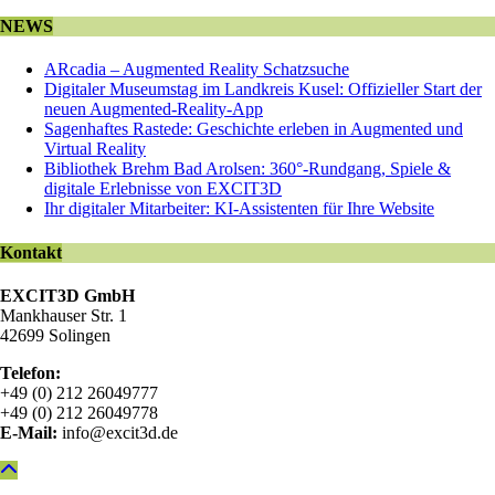
NEWS
ARcadia – Augmented Reality Schatzsuche
Digitaler Museumstag im Landkreis Kusel: Offizieller Start der
neuen Augmented-Reality-App
Sagenhaftes Rastede: Geschichte erleben in Augmented und
Virtual Reality
Bibliothek Brehm Bad Arolsen: 360°-Rundgang, Spiele &
digitale Erlebnisse von EXCIT3D
Ihr digitaler Mitarbeiter: KI-Assistenten für Ihre Website
Kontakt
EXCIT3D GmbH
Mankhauser Str. 1
42699 Solingen
Telefon:
+49 (0) 212 26049777
+49 (0) 212 26049778
E-Mail:
info@excit3d.de