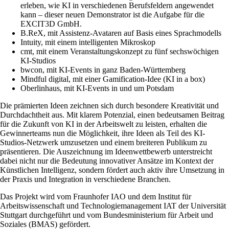
erleben, wie KI in verschiedenen Berufsfeldern angewendet
kann – dieser neuen Demonstrator ist die Aufgabe für die
EXCIT3D GmbH.
B.ReX, mit Assistenz-Avataren auf Basis eines Sprachmodells
Intuity, mit einem intelligenten Mikroskop
cmt, mit einem Veranstaltungskonzept zu fünf sechswöchigen
KI-Studios
bwcon, mit KI-Events in ganz Baden-Württemberg
Mindful digital, mit einer Gamification-Idee (KI in a box)
Oberlinhaus, mit KI-Events in und um Potsdam
Die prämierten Ideen zeichnen sich durch besondere Kreativität und
Durchdachtheit aus. Mit klarem Potenzial, einen bedeutsamen Beitrag
für die Zukunft von KI in der Arbeitswelt zu leisten, erhalten die
Gewinnerteams nun die Möglichkeit, ihre Ideen als Teil des KI-
Studios-Netzwerk umzusetzen und einem breiteren Publikum zu
präsentieren. Die Auszeichnung im Ideenwettbewerb unterstreicht
dabei nicht nur die Bedeutung innovativer Ansätze im Kontext der
Künstlichen Intelligenz, sondern fördert auch aktiv ihre Umsetzung in
der Praxis und Integration in verschiedene Branchen.
Das Projekt wird vom Fraunhofer IAO und dem Institut für
Arbeitswissenschaft und Technologiemanagement IAT der Universität
Stuttgart durchgeführt und vom Bundesministerium für Arbeit und
Soziales (BMAS) gefördert.