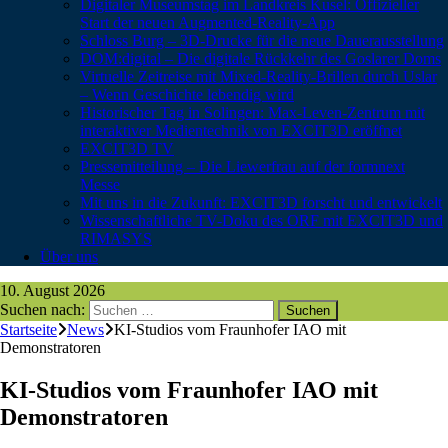
Digitaler Museumstag im Landkreis Kusel: Offizieller
Start der neuen Augmented-Reality-App
Schloss Burg – 3D-Drucke für die neue Dauerausstellung
DOM:digital – Die digitale Rückkehr des Goslarer Doms
Virtuelle Zeitreise mit Mixed-Reality-Brillen durch Uslar
– Wenn Geschichte lebendig wird
Historischer Tag in Solingen: Max-Leven-Zentrum mit
interaktiver Medientechnik von EXCIT3D eröffnet
EXCIT3D TV
Pressemitteilung – Die Liewerfrau auf der formnext
Messe
Mit uns in die Zukunft: EXCIT3D forscht und entwickelt
Wissenschaftliche TV-Doku des ORF mit EXCIT3D und
RIMASYS
Über uns
10. August 2026
Suchen nach:
Startseite
News
KI-Studios vom Fraunhofer IAO mit
Demonstratoren
KI-Studios vom Fraunhofer IAO mit
Demonstratoren