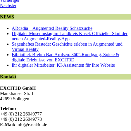
Vorheriger
Nächster
NEWS
ARcadia – Augmented Reality Schatzsuche
Digitaler Museumstag im Landkreis Kusel: Offizieller Start der
neuen Augmented-Reality-App
Sagenhaftes Rastede: Geschichte erleben in Augmented und
Virtual Reality
Bibliothek Brehm Bad Arolsen: 360°-Rundgang, Spiele &
digitale Erlebnisse von EXCIT3D
Ihr digitaler Mitarbeiter: KI-Assistenten für Ihre Website
Kontakt
EXCIT3D GmbH
Mankhauser Str. 1
42699 Solingen
Telefon:
+49 (0) 212 26049777
+49 (0) 212 26049778
E-Mail:
info@excit3d.de