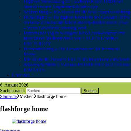
Digitaler Museumstag im Landkreis Kusel: Offizieller
Start der neuen Augmented-Reality-App
Schloss Burg – 3D-Drucke für die neue Dauerausstellung
DOM:digital – Die digitale Rückkehr des Goslarer Doms
Virtuelle Zeitreise mit Mixed-Reality-Brillen durch Uslar
– Wenn Geschichte lebendig wird
Historischer Tag in Solingen: Max-Leven-Zentrum mit
interaktiver Medientechnik von EXCIT3D eröffnet
EXCIT3D TV
Pressemitteilung – Die Liewerfrau auf der formnext
Messe
Mit uns in die Zukunft: EXCIT3D forscht und entwickelt
Wissenschaftliche TV-Doku des ORF mit EXCIT3D und
RIMASYS
Über uns
6. August 2026
Suchen nach:
Startseite
Medien
flashforge home
flashforge home