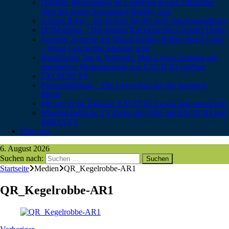
Digitaler Museumstag im Landkreis Kusel: Offizieller
Start der neuen Augmented-Reality-App
Schloss Burg – 3D-Drucke für die neue Dauerausstellung
DOM:digital – Die digitale Rückkehr des Goslarer Doms
Virtuelle Zeitreise mit Mixed-Reality-Brillen durch Uslar
– Wenn Geschichte lebendig wird
Historischer Tag in Solingen: Max-Leven-Zentrum mit
interaktiver Medientechnik von EXCIT3D eröffnet
EXCIT3D TV
Pressemitteilung – Die Liewerfrau auf der formnext
Messe
Mit uns in die Zukunft: EXCIT3D forscht und entwickelt
Wissenschaftliche TV-Doku des ORF mit EXCIT3D und
RIMASYS
Über uns
6. August 2026
Suchen nach:
Startseite
Medien
QR_Kegelrobbe-AR1
QR_Kegelrobbe-AR1