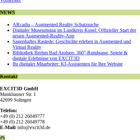
Vorheriger
NEWS
ARcadia – Augmented Reality Schatzsuche
Digitaler Museumstag im Landkreis Kusel: Offizieller Start der
neuen Augmented-Reality-App
Sagenhaftes Rastede: Geschichte erleben in Augmented und
Virtual Reality
Bibliothek Brehm Bad Arolsen: 360°-Rundgang, Spiele &
digitale Erlebnisse von EXCIT3D
Ihr digitaler Mitarbeiter: KI-Assistenten für Ihre Website
Kontakt
EXCIT3D GmbH
Mankhauser Str. 1
42699 Solingen
Telefon:
+49 (0) 212 26049777
+49 (0) 212 26049778
E-Mail:
info@excit3d.de