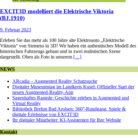
EXCIT3D modelliert die Elektrische Viktoria
(BJ.1910)
9. Februar 2023
Erleben Sie das mehr als 100 Jahre alte Elektroauto „Elektrische
Viktoria“ von Siemens in 3D! Wir haben ein authentisches Modell des
historischen Fahrzeugs gebaut und in zwei realistischen Szene
dargestellt. Oben als Foto in unserem
[…]
NEWS
ARcadia – Augmented Reality Schatzsuche
Digitaler Museumstag im Landkreis Kusel: Offizieller Start der
neuen Augmented-Reality-App
Sagenhaftes Rastede: Geschichte erleben in Augmented und
Virtual Reality
Bibliothek Brehm Bad Arolsen: 360°-Rundgang, Spiele &
digitale Erlebnisse von EXCIT3D
Ihr digitaler Mitarbeiter: KI-Assistenten für Ihre Website
Kontakt