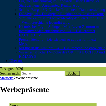
Digitaler Museumstag im Landkreis Kusel: Offizieller
Start der neuen Augmented-Reality-App
Schloss Burg – 3D-Drucke für die neue Dauerausstellung
DOM:digital – Die digitale Rückkehr des Goslarer Doms
Virtuelle Zeitreise mit Mixed-Reality-Brillen durch Uslar
– Wenn Geschichte lebendig wird
Historischer Tag in Solingen: Max-Leven-Zentrum mit
interaktiver Medientechnik von EXCIT3D eröffnet
EXCIT3D TV
Pressemitteilung – Die Liewerfrau auf der formnext
Messe
Mit uns in die Zukunft: EXCIT3D forscht und entwickelt
Wissenschaftliche TV-Doku des ORF mit EXCIT3D und
RIMASYS
Über uns
7. August 2026
Suchen nach:
Startseite
Werbepräsente
Werbepräsente
News