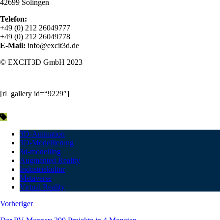
42699 Solingen
Telefon:
+49 (0) 212 26049777
+49 (0) 212 26049778
E-Mail:
info@excit3d.de
© EXCIT3D GmbH 2023
[rl_gallery id=“9229″]
3D-Animation
3D-Modellierung
3d-modelling
Augmented Reality
Industriekultur
Metaverse
Virtual Reality
Vorheriger