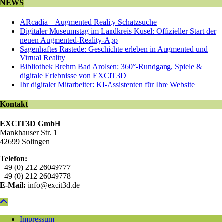
NEWS
ARcadia – Augmented Reality Schatzsuche
Digitaler Museumstag im Landkreis Kusel: Offizieller Start der
neuen Augmented-Reality-App
Sagenhaftes Rastede: Geschichte erleben in Augmented und
Virtual Reality
Bibliothek Brehm Bad Arolsen: 360°-Rundgang, Spiele &
digitale Erlebnisse von EXCIT3D
Ihr digitaler Mitarbeiter: KI-Assistenten für Ihre Website
Kontakt
EXCIT3D GmbH
Mankhauser Str. 1
42699 Solingen
Telefon:
+49 (0) 212 26049777
+49 (0) 212 26049778
E-Mail:
info@excit3d.de
Impressum