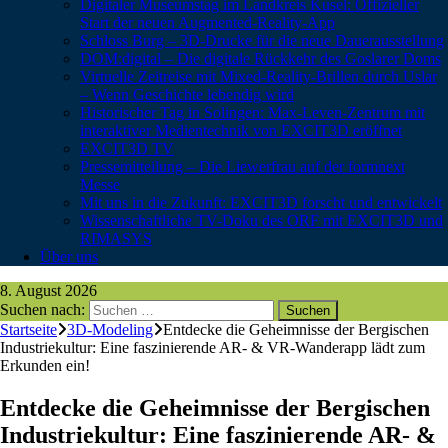
Digitaler Museumstag im Landkreis Kusel: Offizieller
Start der neuen Augmented-Reality-App
Schloss Burg – 3D-Drucke für die neue Dauerausstellung
DOM:digital – Die digitale Rückkehr des Goslarer Doms
Virtuelle Zeitreise mit Mixed-Reality-Brillen durch Uslar
– Wenn Geschichte lebendig wird
Historischer Tag in Solingen: Max-Leven-Zentrum mit
interaktiver Medientechnik von EXCIT3D eröffnet
EXCIT3D TV
Pressemitteilung – Die Liewerfrau auf der formnext
Messe
Mit uns in die Zukunft: EXCIT3D forscht und entwickelt
Wissenschaftliche TV-Doku des ORF mit EXCIT3D und
RIMASYS
Über uns
8. August 2026
Suchen nach:
Startseite
3D-Modeling
Entdecke die Geheimnisse der Bergischen
Industriekultur: Eine faszinierende AR- & VR-Wanderapp lädt zum
Erkunden ein!
Entdecke die Geheimnisse der Bergischen
Industriekultur: Eine faszinierende AR- &