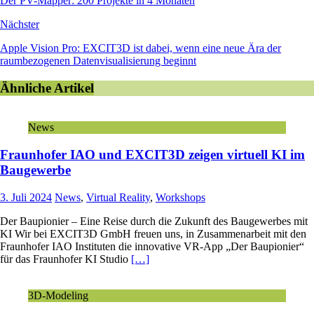
Der PV-Mapper: 200 Projekte in 4 Monaten
Nächster
Apple Vision Pro: EXCIT3D ist dabei, wenn eine neue Ära der
raumbezogenen Datenvisualisierung beginnt
Ähnliche Artikel
News
Fraunhofer IAO und EXCIT3D zeigen virtuell KI im
Baugewerbe
3. Juli 2024
News
,
Virtual Reality
,
Workshops
Der Baupionier – Eine Reise durch die Zukunft des Baugewerbes mit
KI Wir bei EXCIT3D GmbH freuen uns, in Zusammenarbeit mit den
Fraunhofer IAO Instituten die innovative VR-App „Der Baupionier“
für das Fraunhofer KI Studio
[…]
3D-Modeling