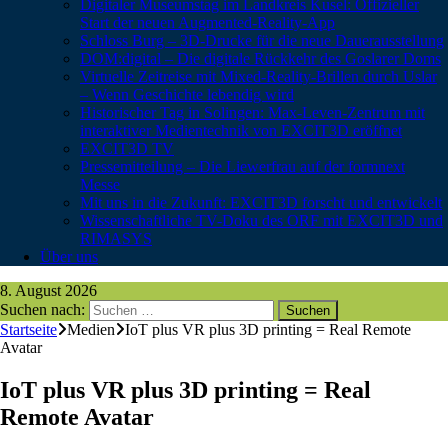
Digitaler Museumstag im Landkreis Kusel: Offizieller
Start der neuen Augmented-Reality-App
Schloss Burg – 3D-Drucke für die neue Dauerausstellung
DOM:digital – Die digitale Rückkehr des Goslarer Doms
Virtuelle Zeitreise mit Mixed-Reality-Brillen durch Uslar
– Wenn Geschichte lebendig wird
Historischer Tag in Solingen: Max-Leven-Zentrum mit
interaktiver Medientechnik von EXCIT3D eröffnet
EXCIT3D TV
Pressemitteilung – Die Liewerfrau auf der formnext
Messe
Mit uns in die Zukunft: EXCIT3D forscht und entwickelt
Wissenschaftliche TV-Doku des ORF mit EXCIT3D und
RIMASYS
Über uns
8. August 2026
Suchen nach:
Startseite
Medien
IoT plus VR plus 3D printing = Real Remote
Avatar
IoT plus VR plus 3D printing = Real
Remote Avatar