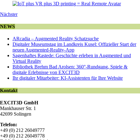
Nächster
NEWS
ARcadia – Augmented Reality Schatzsuche
Digitaler Museumstag im Landkreis Kusel: Offizieller Start der
neuen Augmented-Reality-App
Sagenhaftes Rastede: Geschichte erleben in Augmented und
Virtual Reality
Bibliothek Brehm Bad Arolsen: 360°-Rundgang, Spiele &
digitale Erlebnisse von EXCIT3D
Ihr digitaler Mitarbeiter: KI-Assistenten für Ihre Website
Kontakt
EXCIT3D GmbH
Mankhauser Str. 1
42699 Solingen
Telefon:
+49 (0) 212 26049777
+49 (0) 212 26049778