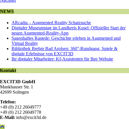
Nächster
NEWS
ARcadia – Augmented Reality Schatzsuche
Digitaler Museumstag im Landkreis Kusel: Offizieller Start der
neuen Augmented-Reality-App
Sagenhaftes Rastede: Geschichte erleben in Augmented und
Virtual Reality
Bibliothek Brehm Bad Arolsen: 360°-Rundgang, Spiele &
digitale Erlebnisse von EXCIT3D
Ihr digitaler Mitarbeiter: KI-Assistenten für Ihre Website
Kontakt
EXCIT3D GmbH
Mankhauser Str. 1
42699 Solingen
Telefon:
+49 (0) 212 26049777
+49 (0) 212 26049778
E-Mail:
info@excit3d.de