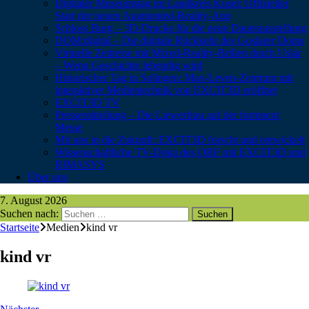
Digitaler Museumstag im Landkreis Kusel: Offizieller
Start der neuen Augmented-Reality-App
Schloss Burg – 3D-Drucke für die neue Dauerausstellung
DOM:digital – Die digitale Rückkehr des Goslarer Doms
Virtuelle Zeitreise mit Mixed-Reality-Brillen durch Uslar
– Wenn Geschichte lebendig wird
Historischer Tag in Solingen: Max-Leven-Zentrum mit
interaktiver Medientechnik von EXCIT3D eröffnet
EXCIT3D TV
Pressemitteilung – Die Liewerfrau auf der formnext
Messe
Mit uns in die Zukunft: EXCIT3D forscht und entwickelt
Wissenschaftliche TV-Doku des ORF mit EXCIT3D und
RIMASYS
Über uns
7. August 2026
Suchen nach:
Startseite
Medien
kind vr
kind vr