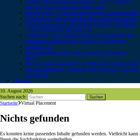
Digitaler Museumstag im Landkreis Kusel: Offizieller
Start der neuen Augmented-Reality-App
Schloss Burg – 3D-Drucke für die neue Dauerausstellung
DOM:digital – Die digitale Rückkehr des Goslarer Doms
Virtuelle Zeitreise mit Mixed-Reality-Brillen durch Uslar
– Wenn Geschichte lebendig wird
Historischer Tag in Solingen: Max-Leven-Zentrum mit
interaktiver Medientechnik von EXCIT3D eröffnet
EXCIT3D TV
Pressemitteilung – Die Liewerfrau auf der formnext
Messe
Mit uns in die Zukunft: EXCIT3D forscht und entwickelt
Wissenschaftliche TV-Doku des ORF mit EXCIT3D und
RIMASYS
Über uns
10. August 2026
Suchen nach:
Startseite
Virtual Placement
Nichts gefunden
Es konnten keine passenden Inhalte gefunden werden. Vielleicht kann
Ihnen die Suchfunktion weiterhelfen.