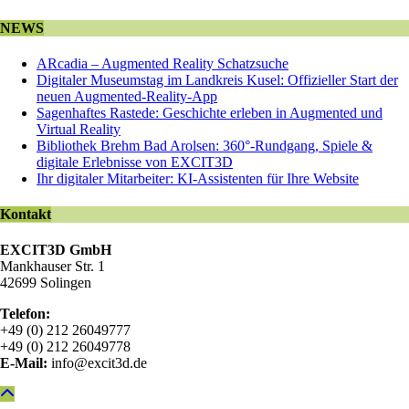
NEWS
ARcadia – Augmented Reality Schatzsuche
Digitaler Museumstag im Landkreis Kusel: Offizieller Start der
neuen Augmented-Reality-App
Sagenhaftes Rastede: Geschichte erleben in Augmented und
Virtual Reality
Bibliothek Brehm Bad Arolsen: 360°-Rundgang, Spiele &
digitale Erlebnisse von EXCIT3D
Ihr digitaler Mitarbeiter: KI-Assistenten für Ihre Website
Kontakt
EXCIT3D GmbH
Mankhauser Str. 1
42699 Solingen
Telefon:
+49 (0) 212 26049777
+49 (0) 212 26049778
E-Mail:
info@excit3d.de