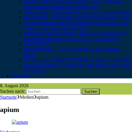
Digitaler Museumstag im Landkreis Kusel: Offizieller
Start der neuen Augmented-Reality-App
Schloss Burg – 3D-Drucke für die neue Dauerausstellung
DOM:digital – Die digitale Rückkehr des Goslarer Doms
Virtuelle Zeitreise mit Mixed-Reality-Brillen durch Uslar
– Wenn Geschichte lebendig wird
Historischer Tag in Solingen: Max-Leven-Zentrum mit
interaktiver Medientechnik von EXCIT3D eröffnet
EXCIT3D TV
Pressemitteilung – Die Liewerfrau auf der formnext
Messe
Mit uns in die Zukunft: EXCIT3D forscht und entwickelt
Wissenschaftliche TV-Doku des ORF mit EXCIT3D und
RIMASYS
Über uns
8. August 2026
Suchen nach:
Startseite
Medien
apium
apium