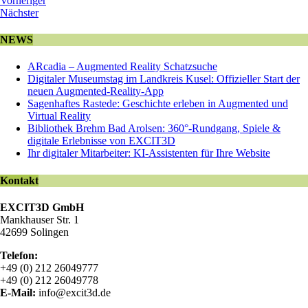
Vorheriger
Nächster
NEWS
ARcadia – Augmented Reality Schatzsuche
Digitaler Museumstag im Landkreis Kusel: Offizieller Start der
neuen Augmented-Reality-App
Sagenhaftes Rastede: Geschichte erleben in Augmented und
Virtual Reality
Bibliothek Brehm Bad Arolsen: 360°-Rundgang, Spiele &
digitale Erlebnisse von EXCIT3D
Ihr digitaler Mitarbeiter: KI-Assistenten für Ihre Website
Kontakt
EXCIT3D GmbH
Mankhauser Str. 1
42699 Solingen
Telefon:
+49 (0) 212 26049777
+49 (0) 212 26049778
E-Mail:
info@excit3d.de