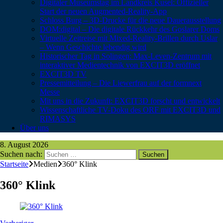
Digitaler Museumstag im Landkreis Kusel: Offizieller
Start der neuen Augmented-Reality-App
Schloss Burg – 3D-Drucke für die neue Dauerausstellung
DOM:digital – Die digitale Rückkehr des Goslarer Doms
Virtuelle Zeitreise mit Mixed-Reality-Brillen durch Uslar
– Wenn Geschichte lebendig wird
Historischer Tag in Solingen: Max-Leven-Zentrum mit
interaktiver Medientechnik von EXCIT3D eröffnet
EXCIT3D TV
Pressemitteilung – Die Liewerfrau auf der formnext
Messe
Mit uns in die Zukunft: EXCIT3D forscht und entwickelt
Wissenschaftliche TV-Doku des ORF mit EXCIT3D und
RIMASYS
Über uns
8. August 2026
Suchen nach:
Startseite
Medien
360° Klink
360° Klink