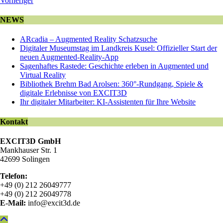
Vorheriger
NEWS
ARcadia – Augmented Reality Schatzsuche
Digitaler Museumstag im Landkreis Kusel: Offizieller Start der
neuen Augmented-Reality-App
Sagenhaftes Rastede: Geschichte erleben in Augmented und
Virtual Reality
Bibliothek Brehm Bad Arolsen: 360°-Rundgang, Spiele &
digitale Erlebnisse von EXCIT3D
Ihr digitaler Mitarbeiter: KI-Assistenten für Ihre Website
Kontakt
EXCIT3D GmbH
Mankhauser Str. 1
42699 Solingen
Telefon:
+49 (0) 212 26049777
+49 (0) 212 26049778
E-Mail:
info@excit3d.de