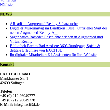
Vorheriger
Nächster
NEWS
ARcadia – Augmented Reality Schatzsuche
Digitaler Museumstag im Landkreis Kusel: Offizieller Start der
neuen Augmented-Reality-App
Sagenhaftes Rastede: Geschichte erleben in Augmented und
Virtual Reality
Bibliothek Brehm Bad Arolsen: 360°-Rundgang, Spiele &
digitale Erlebnisse von EXCIT3D
Ihr digitaler Mitarbeiter: KI-Assistenten für Ihre Website
Kontakt
EXCIT3D GmbH
Mankhauser Str. 1
42699 Solingen
Telefon:
+49 (0) 212 26049777
+49 (0) 212 26049778
E-Mail:
info@excit3d.de