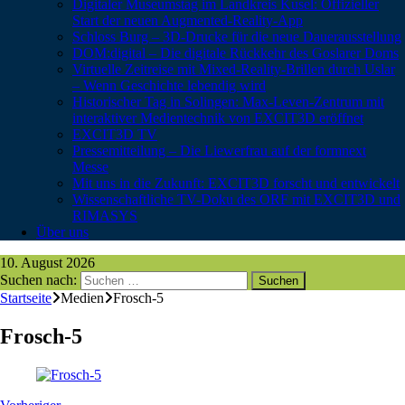
Digitaler Museumstag im Landkreis Kusel: Offizieller
Start der neuen Augmented-Reality-App
Schloss Burg – 3D-Drucke für die neue Dauerausstellung
DOM:digital – Die digitale Rückkehr des Goslarer Doms
Virtuelle Zeitreise mit Mixed-Reality-Brillen durch Uslar
– Wenn Geschichte lebendig wird
Historischer Tag in Solingen: Max-Leven-Zentrum mit
interaktiver Medientechnik von EXCIT3D eröffnet
EXCIT3D TV
Pressemitteilung – Die Liewerfrau auf der formnext
Messe
Mit uns in die Zukunft: EXCIT3D forscht und entwickelt
Wissenschaftliche TV-Doku des ORF mit EXCIT3D und
RIMASYS
Über uns
10. August 2026
Suchen nach:
Startseite
Medien
Frosch-5
Frosch-5