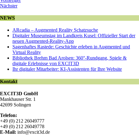
Vorheriger
Nächster
NEWS
ARcadia – Augmented Reality Schatzsuche
Digitaler Museumstag im Landkreis Kusel: Offizieller Start der
neuen Augmented-Reality-App
Sagenhaftes Rastede: Geschichte erleben in Augmented und
Virtual Reality
Bibliothek Brehm Bad Arolsen: 360°-Rundgang, Spiele &
digitale Erlebnisse von EXCIT3D
Ihr digitaler Mitarbeiter: KI-Assistenten für Ihre Website
Kontakt
EXCIT3D GmbH
Mankhauser Str. 1
42699 Solingen
Telefon:
+49 (0) 212 26049777
+49 (0) 212 26049778
E-Mail:
info@excit3d.de