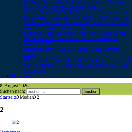
Digitaler Museumstag im Landkreis Kusel: Offizieller
Start der neuen Augmented-Reality-App
Schloss Burg – 3D-Drucke für die neue Dauerausstellung
DOM:digital – Die digitale Rückkehr des Goslarer Doms
Virtuelle Zeitreise mit Mixed-Reality-Brillen durch Uslar
– Wenn Geschichte lebendig wird
Historischer Tag in Solingen: Max-Leven-Zentrum mit
interaktiver Medientechnik von EXCIT3D eröffnet
EXCIT3D TV
Pressemitteilung – Die Liewerfrau auf der formnext
Messe
Mit uns in die Zukunft: EXCIT3D forscht und entwickelt
Wissenschaftliche TV-Doku des ORF mit EXCIT3D und
RIMASYS
Über uns
8. August 2026
Suchen nach:
Startseite
Medien
2
2