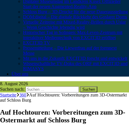
Digitaler Museumstag im Landkreis Kusel: Offizieller
Start der neuen Augmented-Reality-App
Schloss Burg – 3D-Drucke für die neue Dauerausstellung
DOM:digital – Die digitale Rückkehr des Goslarer Doms
Virtuelle Zeitreise mit Mixed-Reality-Brillen durch Uslar
– Wenn Geschichte lebendig wird
Historischer Tag in Solingen: Max-Leven-Zentrum mit
interaktiver Medientechnik von EXCIT3D eröffnet
EXCIT3D TV
Pressemitteilung – Die Liewerfrau auf der formnext
Messe
Mit uns in die Zukunft: EXCIT3D forscht und entwickelt
Wissenschaftliche TV-Doku des ORF mit EXCIT3D und
RIMASYS
Über uns
8. August 2026
Suchen nach:
Startseite
360
Auf Hochtouren: Vorbereitungen zum 3D-Ostermarkt
auf Schloss Burg
Auf Hochtouren: Vorbereitungen zum 3D-
Ostermarkt auf Schloss Burg