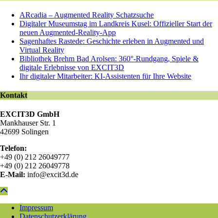
ARcadia – Augmented Reality Schatzsuche
Digitaler Museumstag im Landkreis Kusel: Offizieller Start der
neuen Augmented-Reality-App
Sagenhaftes Rastede: Geschichte erleben in Augmented und
Virtual Reality
Bibliothek Brehm Bad Arolsen: 360°-Rundgang, Spiele &
digitale Erlebnisse von EXCIT3D
Ihr digitaler Mitarbeiter: KI-Assistenten für Ihre Website
Kontakt
EXCIT3D GmbH
Mankhauser Str. 1
42699 Solingen
Telefon:
+49 (0) 212 26049777
+49 (0) 212 26049778
E-Mail:
info@excit3d.de
Impressum
Datenschutzerklärung