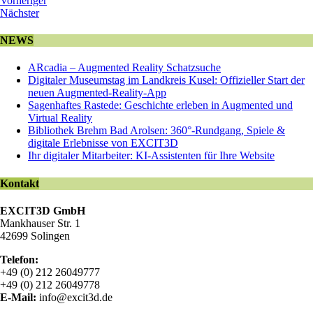
Vorheriger
Nächster
NEWS
ARcadia – Augmented Reality Schatzsuche
Digitaler Museumstag im Landkreis Kusel: Offizieller Start der
neuen Augmented-Reality-App
Sagenhaftes Rastede: Geschichte erleben in Augmented und
Virtual Reality
Bibliothek Brehm Bad Arolsen: 360°-Rundgang, Spiele &
digitale Erlebnisse von EXCIT3D
Ihr digitaler Mitarbeiter: KI-Assistenten für Ihre Website
Kontakt
EXCIT3D GmbH
Mankhauser Str. 1
42699 Solingen
Telefon:
+49 (0) 212 26049777
+49 (0) 212 26049778
E-Mail:
info@excit3d.de