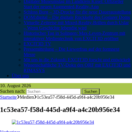
Digitaler Museumstag im Landkreis Kusel: Offizieller
Start der neuen Augmented-Reality-App
Schloss Burg – 3D-Drucke für die neue Dauerausstellung
DOM:digital – Die digitale Rückkehr des Goslarer Doms
Virtuelle Zeitreise mit Mixed-Reality-Brillen durch Uslar
– Wenn Geschichte lebendig wird
Historischer Tag in Solingen: Max-Leven-Zentrum mit
interaktiver Medientechnik von EXCIT3D eröffnet
EXCIT3D TV
Pressemitteilung – Die Liewerfrau auf der formnext
Messe
Mit uns in die Zukunft: EXCIT3D forscht und entwickelt
Wissenschaftliche TV-Doku des ORF mit EXCIT3D und
RIMASYS
Über uns
10. August 2026
Suchen nach:
Startseite
Medien
1c53ea57-f58d-445d-a9f4-a4c20b956e34
1c53ea57-f58d-445d-a9f4-a4c20b956e34