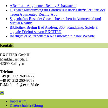
ARcadia – Augmented Reality Schatzsuche
Digitaler Museumstag im Landkreis Kusel: Offizieller Start der
neuen Augmented-Reality-App
Sagenhaftes Rastede: Geschichte erleben in Augmented und
Virtual Reality
Bibliothek Brehm Bad Arolsen: 360°-Rundgang, Spiele &
digitale Erlebnisse von EXCIT3D
Ihr digitaler Mitarbeiter: KI-Assistenten für Ihre Website
Kontakt
EXCIT3D GmbH
Mankhauser Str. 1
42699 Solingen
Telefon:
+49 (0) 212 26049777
+49 (0) 212 26049778
E-Mail:
info@excit3d.de
Impressum
Datenschutzerklärung