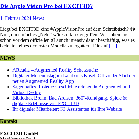
Die Apple Vision Pro bei EXCIT3D?
1. Februar 2024
News
Liegt bei EXCIT3D eine #AppleVisionPro auf dem Schreibtisch? 😊
Nun, ein einfaches „Nein“ wäre zu kurz gegriffen. Wir haben uns
schon vor dem offiziellen #Launch intensiv damit beschäftigt, was es
bedeutet, eines der ersten Modelle zu ergattern. Die auf
[…]
NEWS
ARcadia – Augmented Reality Schatzsuche
Digitaler Museumstag im Landkreis Kusel: Offizieller Start der
neuen Augmented-Reality-App
Sagenhaftes Rastede: Geschichte erleben in Augmented und
Virtual Reality
Bibliothek Brehm Bad Arolsen: 360°-Rundgang, Spiele &
digitale Erlebnisse von EXCIT3D
Ihr digitaler Mitarbeiter: KI-Assistenten für Ihre Website
Kontakt
EXCIT3D GmbH