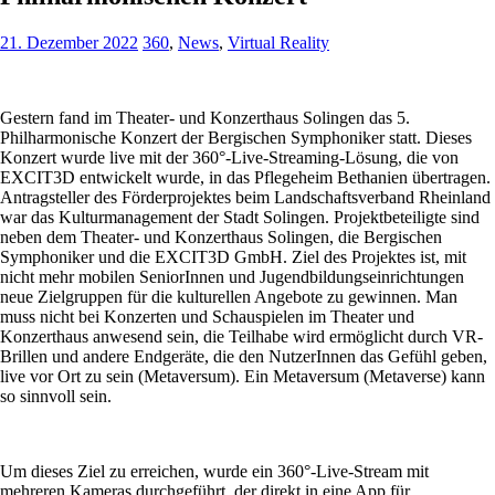
21. Dezember 2022
360
,
News
,
Virtual Reality
Gestern fand im Theater- und Konzerthaus Solingen das 5.
Philharmonische Konzert der Bergischen Symphoniker statt. Dieses
Konzert wurde live mit der 360°-Live-Streaming-Lösung, die von
EXCIT3D entwickelt wurde, in das Pflegeheim Bethanien übertragen.
Antragsteller des Förderprojektes beim Landschaftsverband Rheinland
war das Kulturmanagement der Stadt Solingen. Projektbeteiligte sind
neben dem Theater- und Konzerthaus Solingen, die Bergischen
Symphoniker und die EXCIT3D GmbH. Ziel des Projektes ist, mit
nicht mehr mobilen SeniorInnen und Jugendbildungseinrichtungen
neue Zielgruppen für die kulturellen Angebote zu gewinnen. Man
muss nicht bei Konzerten und Schauspielen im Theater und
Konzerthaus anwesend sein, die Teilhabe wird ermöglicht durch VR-
Brillen und andere Endgeräte, die den NutzerInnen das Gefühl geben,
live vor Ort zu sein (Metaversum). Ein Metaversum (Metaverse) kann
so sinnvoll sein.
Um dieses Ziel zu erreichen, wurde ein 360°-Live-Stream mit
mehreren Kameras durchgeführt, der direkt in eine App für