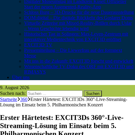
Digitaler Museumstag im Landkreis Kusel: Offizieller
Start der neuen Augmented-Reality-App
Schloss Burg – 3D-Drucke für die neue Dauerausstellung
DOM:digital – Die digitale Rückkehr des Goslarer Doms
Virtuelle Zeitreise mit Mixed-Reality-Brillen durch Uslar
– Wenn Geschichte lebendig wird
Historischer Tag in Solingen: Max-Leven-Zentrum mit
interaktiver Medientechnik von EXCIT3D eröffnet
EXCIT3D TV
Pressemitteilung – Die Liewerfrau auf der formnext
Messe
Mit uns in die Zukunft: EXCIT3D forscht und entwickelt
Wissenschaftliche TV-Doku des ORF mit EXCIT3D und
RIMASYS
Über uns
9. August 2026
Suchen nach:
Startseite
360
Erster Härtetest: EXCIT3Ds 360°-Live-Streaming-
Lösung im Einsatz beim 5. Philharmonischen Konzert
Erster Härtetest: EXCIT3Ds 360°-Live-
Streaming-Lösung im Einsatz beim 5.
Philharmonischen Konzert