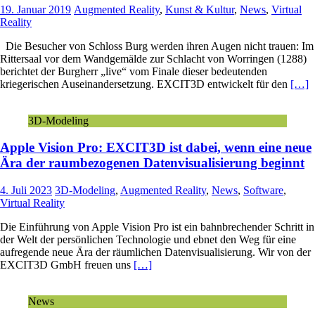
19. Januar 2019
Augmented Reality
,
Kunst & Kultur
,
News
,
Virtual
Reality
Die Besucher von Schloss Burg werden ihren Augen nicht trauen: Im
Rittersaal vor dem Wandgemälde zur Schlacht von Worringen (1288)
berichtet der Burgherr „live“ vom Finale dieser bedeutenden
kriegerischen Auseinandersetzung. EXCIT3D entwickelt für den
[…]
3D-Modeling
Apple Vision Pro: EXCIT3D ist dabei, wenn eine neue
Ära der raumbezogenen Datenvisualisierung beginnt
4. Juli 2023
3D-Modeling
,
Augmented Reality
,
News
,
Software
,
Virtual Reality
Die Einführung von Apple Vision Pro ist ein bahnbrechender Schritt in
der Welt der persönlichen Technologie und ebnet den Weg für eine
aufregende neue Ära der räumlichen Datenvisualisierung. Wir von der
EXCIT3D GmbH freuen uns
[…]
News