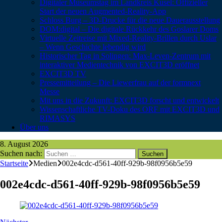
Digitaler Museumstag im Landkreis Kusel: Offizieller
Start der neuen Augmented-Reality-App
Schloss Burg – 3D-Drucke für die neue Dauerausstellung
DOM:digital – Die digitale Rückkehr des Goslarer Doms
Virtuelle Zeitreise mit Mixed-Reality-Brillen durch Uslar
– Wenn Geschichte lebendig wird
Historischer Tag in Solingen: Max-Leven-Zentrum mit
interaktiver Medientechnik von EXCIT3D eröffnet
EXCIT3D TV
Pressemitteilung – Die Liewerfrau auf der formnext
Messe
Mit uns in die Zukunft: EXCIT3D forscht und entwickelt
Wissenschaftliche TV-Doku des ORF mit EXCIT3D und
RIMASYS
Über uns
8. August 2026
Suchen nach:
Startseite
Medien
002e4cdc-d561-40ff-929b-98f0956b5e59
002e4cdc-d561-40ff-929b-98f0956b5e59