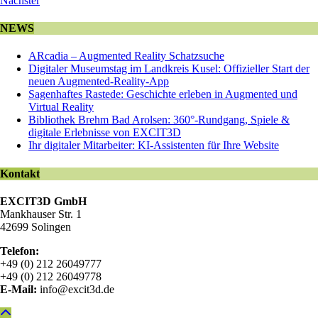
Nächster
NEWS
ARcadia – Augmented Reality Schatzsuche
Digitaler Museumstag im Landkreis Kusel: Offizieller Start der
neuen Augmented-Reality-App
Sagenhaftes Rastede: Geschichte erleben in Augmented und
Virtual Reality
Bibliothek Brehm Bad Arolsen: 360°-Rundgang, Spiele &
digitale Erlebnisse von EXCIT3D
Ihr digitaler Mitarbeiter: KI-Assistenten für Ihre Website
Kontakt
EXCIT3D GmbH
Mankhauser Str. 1
42699 Solingen
Telefon:
+49 (0) 212 26049777
+49 (0) 212 26049778
E-Mail:
info@excit3d.de