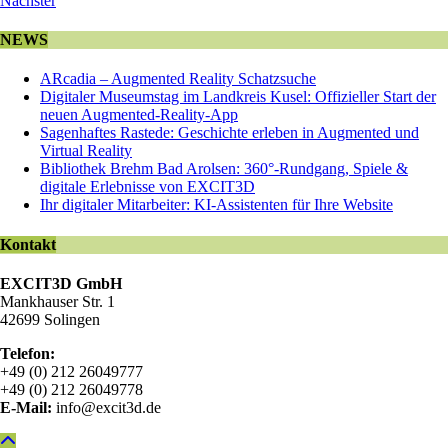
Nächster
NEWS
ARcadia – Augmented Reality Schatzsuche
Digitaler Museumstag im Landkreis Kusel: Offizieller Start der
neuen Augmented-Reality-App
Sagenhaftes Rastede: Geschichte erleben in Augmented und
Virtual Reality
Bibliothek Brehm Bad Arolsen: 360°-Rundgang, Spiele &
digitale Erlebnisse von EXCIT3D
Ihr digitaler Mitarbeiter: KI-Assistenten für Ihre Website
Kontakt
EXCIT3D GmbH
Mankhauser Str. 1
42699 Solingen
Telefon:
+49 (0) 212 26049777
+49 (0) 212 26049778
E-Mail:
info@excit3d.de