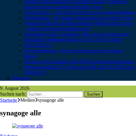
Digitaler Museumstag im Landkreis Kusel: Offizieller
Start der neuen Augmented-Reality-App
Schloss Burg – 3D-Drucke für die neue Dauerausstellung
DOM:digital – Die digitale Rückkehr des Goslarer Doms
Virtuelle Zeitreise mit Mixed-Reality-Brillen durch Uslar
– Wenn Geschichte lebendig wird
Historischer Tag in Solingen: Max-Leven-Zentrum mit
interaktiver Medientechnik von EXCIT3D eröffnet
EXCIT3D TV
Pressemitteilung – Die Liewerfrau auf der formnext
Messe
Mit uns in die Zukunft: EXCIT3D forscht und entwickelt
Wissenschaftliche TV-Doku des ORF mit EXCIT3D und
RIMASYS
Über uns
9. August 2026
Suchen nach:
Startseite
Medien
synagoge alle
synagoge alle