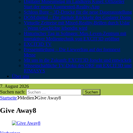
Digitaler Museumstag im Landkreis Kusel: Offizieller
Start der neuen Augmented-Reality-App
Schloss Burg – 3D-Drucke für die neue Dauerausstellung
DOM:digital – Die digitale Rückkehr des Goslarer Doms
Virtuelle Zeitreise mit Mixed-Reality-Brillen durch Uslar
– Wenn Geschichte lebendig wird
Historischer Tag in Solingen: Max-Leven-Zentrum mit
interaktiver Medientechnik von EXCIT3D eröffnet
EXCIT3D TV
Pressemitteilung – Die Liewerfrau auf der formnext
Messe
Mit uns in die Zukunft: EXCIT3D forscht und entwickelt
Wissenschaftliche TV-Doku des ORF mit EXCIT3D und
RIMASYS
Über uns
7. August 2026
Suchen nach:
Startseite
Medien
Give Away8
Give Away8