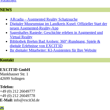
Vorheriger
NEWS
ARcadia – Augmented Reality Schatzsuche
Digitaler Museumstag im Landkreis Kusel: Offizieller Start der
neuen Augmented-Reality-App
Sagenhaftes Rastede: Geschichte erleben in Augmented und
Virtual Reality
Bibliothek Brehm Bad Arolsen: 360°-Rundgang, Spiele &
digitale Erlebnisse von EXCIT3D
Ihr digitaler Mitarbeiter: KI-Assistenten für Ihre Website
Kontakt
EXCIT3D GmbH
Mankhauser Str. 1
42699 Solingen
Telefon:
+49 (0) 212 26049777
+49 (0) 212 26049778
E-Mail:
info@excit3d.de