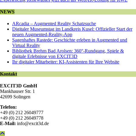
NEWS
ARcadia – Augmented Reality Schatzsuche
Digitaler Museumstag im Landkreis Kusel: Offizieller Start der
neuen Augmented-Reality-App
Sagenhaftes Rastede: Geschichte erleben in Augmented und
Virtual Reality
Bibliothek Brehm Bad Arolsen: 360°-Rundgang, Spiele &
digitale Erlebnisse von EXCIT3D
Ihr digitaler Mitarbeiter: KI-Assistenten für Ihre Website
Kontakt
EXCIT3D GmbH
Mankhauser Str. 1
42699 Solingen
Telefon:
+49 (0) 212 26049777
+49 (0) 212 26049778
E-Mail:
info@excit3d.de