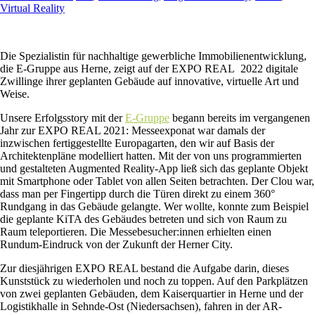
Virtual Reality
Die Spezialistin für nachhaltige gewerbliche Immobilienentwicklung,
die E-Gruppe aus Herne, zeigt auf der EXPO REAL 2022 digitale
Zwillinge ihrer geplanten Gebäude auf innovative, virtuelle Art und
Weise.
Unsere Erfolgsstory mit der
E-Gruppe
begann bereits im vergangenen
Jahr zur EXPO REAL 2021: Messeexponat war damals der
inzwischen fertiggestellte Europagarten, den wir auf Basis der
Architektenpläne modelliert hatten. Mit der von uns programmierten
und gestalteten Augmented Reality-App ließ sich das geplante Objekt
mit Smartphone oder Tablet von allen Seiten betrachten. Der Clou war,
dass man per Fingertipp durch die Türen direkt zu einem 360°
Rundgang in das Gebäude gelangte. Wer wollte, konnte zum Beispiel
die geplante KiTA des Gebäudes betreten und sich von Raum zu
Raum teleportieren. Die Messebesucher:innen erhielten einen
Rundum-Eindruck von der Zukunft der Herner City.
Zur diesjährigen EXPO REAL bestand die Aufgabe darin, dieses
Kunststück zu wiederholen und noch zu toppen. Auf den Parkplätzen
von zwei geplanten Gebäuden, dem Kaiserquartier in Herne und der
Logistikhalle in Sehnde-Ost (Niedersachsen), fahren in der AR-