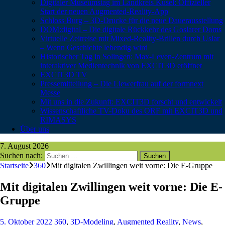
Digitaler Museumstag im Landkreis Kusel: Offizieller
Start der neuen Augmented-Reality-App
Schloss Burg – 3D-Drucke für die neue Dauerausstellung
DOM:digital – Die digitale Rückkehr des Goslarer Doms
Virtuelle Zeitreise mit Mixed-Reality-Brillen durch Uslar
– Wenn Geschichte lebendig wird
Historischer Tag in Solingen: Max-Leven-Zentrum mit
interaktiver Medientechnik von EXCIT3D eröffnet
EXCIT3D TV
Pressemitteilung – Die Liewerfrau auf der formnext
Messe
Mit uns in die Zukunft: EXCIT3D forscht und entwickelt
Wissenschaftliche TV-Doku des ORF mit EXCIT3D und
RIMASYS
Über uns
7. August 2026
Suchen nach:
Startseite
360
Mit digitalen Zwillingen weit vorne: Die E-Gruppe
Mit digitalen Zwillingen weit vorne: Die E-
Gruppe
5. Oktober 2022
360
,
3D-Modeling
,
Augmented Reality
,
News
,