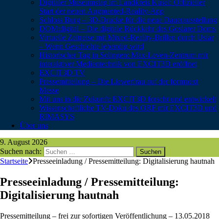
Digitaler Museumstag im Landkreis Kusel: Offizieller
Start der neuen Augmented-Reality-App
Schloss Burg – 3D-Drucke für die neue Dauerausstellung
DOM:digital – Die digitale Rückkehr des Goslarer Doms
Virtuelle Zeitreise mit Mixed-Reality-Brillen durch Uslar
– Wenn Geschichte lebendig wird
Historischer Tag in Solingen: Max-Leven-Zentrum mit
interaktiver Medientechnik von EXCIT3D eröffnet
EXCIT3D TV
Pressemitteilung – Die Liewerfrau auf der formnext
Messe
Mit uns in die Zukunft: EXCIT3D forscht und entwickelt
Wissenschaftliche TV-Doku des ORF mit EXCIT3D und
RIMASYS
Über uns
9. August 2026
Suchen nach:
Startseite
Presseeinladung / Pressemitteilung: Digitalisierung hautnah
Presseeinladung / Pressemitteilung:
Digitalisierung hautnah
Pressemitteilung – frei zur sofortigen Veröffentlichung – 13.05.2018