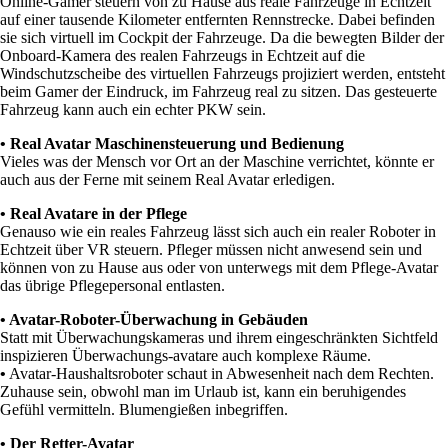
Online-Gamer steuern von zu Hause aus reale Fahrzeuge in Echtzeit
auf einer tausende Kilometer entfernten Rennstrecke. Dabei befinden
sie sich virtuell im Cockpit der Fahrzeuge. Da die bewegten Bilder der
Onboard-Kamera des realen Fahrzeugs in Echtzeit auf die
Windschutzscheibe des virtuellen Fahrzeugs projiziert werden, entsteht
beim Gamer der Eindruck, im Fahrzeug real zu sitzen. Das gesteuerte
Fahrzeug kann auch ein echter PKW sein.
• Real Avatar Maschinensteuerung und Bedienung
Vieles was der Mensch vor Ort an der Maschine verrichtet, könnte er
auch aus der Ferne mit seinem Real Avatar erledigen.
• Real Avatare in der Pflege
Genauso wie ein reales Fahrzeug lässt sich auch ein realer Roboter in
Echtzeit über VR steuern. Pfleger müssen nicht anwesend sein und
können von zu Hause aus oder von unterwegs mit dem Pflege-Avatar
das übrige Pflegepersonal entlasten.
• Avatar-Roboter-Überwachung in Gebäuden
Statt mit Überwachungskameras und ihrem eingeschränkten Sichtfeld
inspizieren Überwachungs-avatare auch komplexe Räume.
•
Avatar-Haushaltsroboter schaut in Abwesenheit nach dem Rechten.
Zuhause sein, obwohl man im Urlaub ist, kann ein beruhigendes
Gefühl vermitteln. Blumengießen inbegriffen.
• Der Retter-Avatar