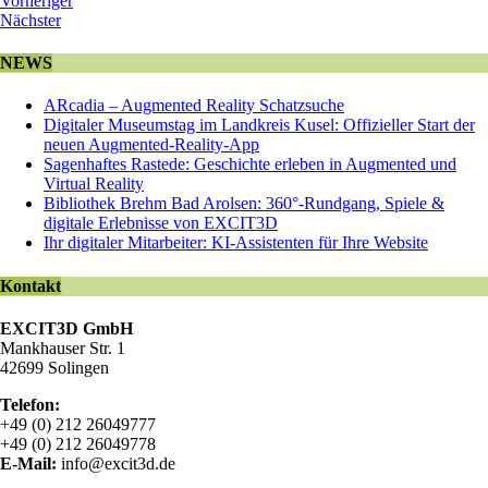
Vorheriger
Nächster
NEWS
ARcadia – Augmented Reality Schatzsuche
Digitaler Museumstag im Landkreis Kusel: Offizieller Start der
neuen Augmented-Reality-App
Sagenhaftes Rastede: Geschichte erleben in Augmented und
Virtual Reality
Bibliothek Brehm Bad Arolsen: 360°-Rundgang, Spiele &
digitale Erlebnisse von EXCIT3D
Ihr digitaler Mitarbeiter: KI-Assistenten für Ihre Website
Kontakt
EXCIT3D GmbH
Mankhauser Str. 1
42699 Solingen
Telefon:
+49 (0) 212 26049777
+49 (0) 212 26049778
E-Mail:
info@excit3d.de