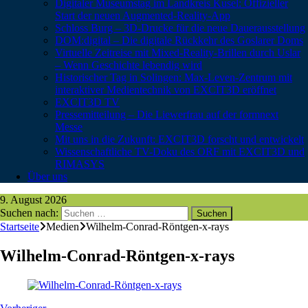
Digitaler Museumstag im Landkreis Kusel: Offizieller
Start der neuen Augmented-Reality-App
Schloss Burg – 3D-Drucke für die neue Dauerausstellung
DOM:digital – Die digitale Rückkehr des Goslarer Doms
Virtuelle Zeitreise mit Mixed-Reality-Brillen durch Uslar
– Wenn Geschichte lebendig wird
Historischer Tag in Solingen: Max-Leven-Zentrum mit
interaktiver Medientechnik von EXCIT3D eröffnet
EXCIT3D TV
Pressemitteilung – Die Liewerfrau auf der formnext
Messe
Mit uns in die Zukunft: EXCIT3D forscht und entwickelt
Wissenschaftliche TV-Doku des ORF mit EXCIT3D und
RIMASYS
Über uns
9. August 2026
Suchen nach:
Startseite
Medien
Wilhelm-Conrad-Röntgen-x-rays
Wilhelm-Conrad-Röntgen-x-rays