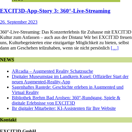
EXCIT3D-App-Story 3: 360°-Live-Streaming
26. September 2023
360°-Live-Streaming: Das Konzerterlebnis für Zuhause mit EXCIT3D
Kultur zum Anfassen – auch aus der Distanz Wir bei EXCIT3D freuen
uns, Kulturbegeisterten eine einzigartige Möglichkeit zu bieten, selbst
dann am Geschehen teilzuhaben, wenn sie nicht persönlich
[…]
NEWS
ARcadia – Augmented Reality Schatzsuche
Digitaler Museumstag im Landkreis Kusel: Offizieller Start der
neuen Augmented-Reality-App
Sagenhaftes Rastede: Geschichte erleben in Augmented und
Virtual Reality
Bibliothek Brehm Bad Arolsen: 360°-Rundgang, Spiele &
digitale Erlebnisse von EXCIT3D
Ihr digitaler Mitarbeiter: KI-Assistenten für Ihre Website
Kontakt
EXCIT3D GmbH