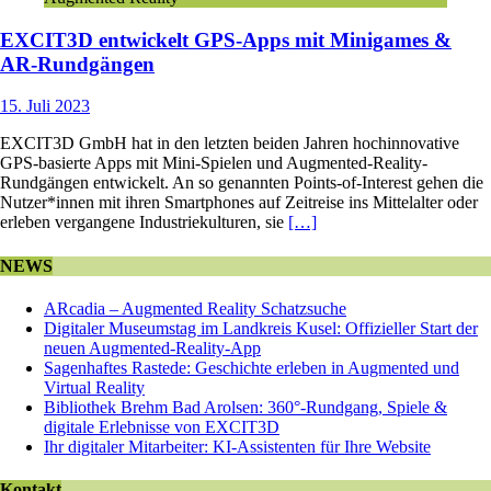
EXCIT3D entwickelt GPS-Apps mit Minigames &
AR-Rundgängen
15. Juli 2023
EXCIT3D GmbH hat in den letzten beiden Jahren hochinnovative
GPS-basierte Apps mit Mini-Spielen und Augmented-Reality-
Rundgängen entwickelt. An so genannten Points-of-Interest gehen die
Nutzer*innen mit ihren Smartphones auf Zeitreise ins Mittelalter oder
erleben vergangene Industriekulturen, sie
[…]
NEWS
ARcadia – Augmented Reality Schatzsuche
Digitaler Museumstag im Landkreis Kusel: Offizieller Start der
neuen Augmented-Reality-App
Sagenhaftes Rastede: Geschichte erleben in Augmented und
Virtual Reality
Bibliothek Brehm Bad Arolsen: 360°-Rundgang, Spiele &
digitale Erlebnisse von EXCIT3D
Ihr digitaler Mitarbeiter: KI-Assistenten für Ihre Website
Kontakt