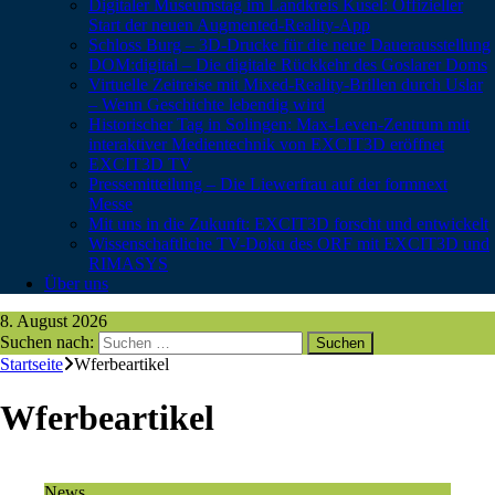
Digitaler Museumstag im Landkreis Kusel: Offizieller
Start der neuen Augmented-Reality-App
Schloss Burg – 3D-Drucke für die neue Dauerausstellung
DOM:digital – Die digitale Rückkehr des Goslarer Doms
Virtuelle Zeitreise mit Mixed-Reality-Brillen durch Uslar
– Wenn Geschichte lebendig wird
Historischer Tag in Solingen: Max-Leven-Zentrum mit
interaktiver Medientechnik von EXCIT3D eröffnet
EXCIT3D TV
Pressemitteilung – Die Liewerfrau auf der formnext
Messe
Mit uns in die Zukunft: EXCIT3D forscht und entwickelt
Wissenschaftliche TV-Doku des ORF mit EXCIT3D und
RIMASYS
Über uns
8. August 2026
Suchen nach:
Startseite
Wferbeartikel
Wferbeartikel
News