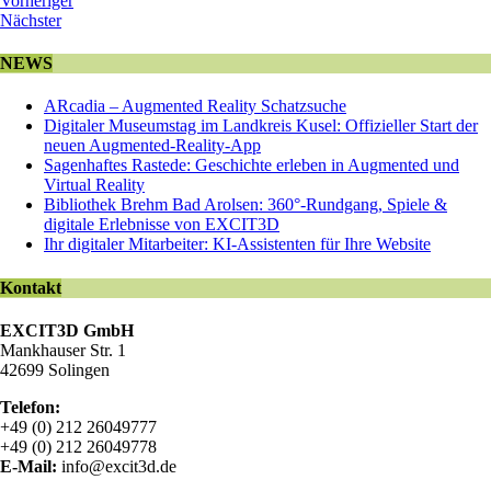
Vorheriger
Nächster
NEWS
ARcadia – Augmented Reality Schatzsuche
Digitaler Museumstag im Landkreis Kusel: Offizieller Start der
neuen Augmented-Reality-App
Sagenhaftes Rastede: Geschichte erleben in Augmented und
Virtual Reality
Bibliothek Brehm Bad Arolsen: 360°-Rundgang, Spiele &
digitale Erlebnisse von EXCIT3D
Ihr digitaler Mitarbeiter: KI-Assistenten für Ihre Website
Kontakt
EXCIT3D GmbH
Mankhauser Str. 1
42699 Solingen
Telefon:
+49 (0) 212 26049777
+49 (0) 212 26049778
E-Mail:
info@excit3d.de