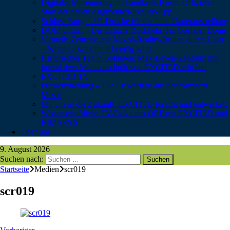
Digitaler Museumstag im Landkreis Kusel: Offizieller
Start der neuen Augmented-Reality-App
Schloss Burg – 3D-Drucke für die neue Dauerausstellung
DOM:digital – Die digitale Rückkehr des Goslarer Doms
Virtuelle Zeitreise mit Mixed-Reality-Brillen durch Uslar
– Wenn Geschichte lebendig wird
Historischer Tag in Solingen: Max-Leven-Zentrum mit
interaktiver Medientechnik von EXCIT3D eröffnet
EXCIT3D TV
Pressemitteilung – Die Liewerfrau auf der formnext
Messe
Mit uns in die Zukunft: EXCIT3D forscht und entwickelt
Wissenschaftliche TV-Doku des ORF mit EXCIT3D und
RIMASYS
Über uns
9. August 2026
Suchen nach:
Startseite
Medien
scr019
scr019