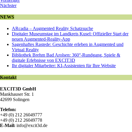
Vorheriger
Nächster
NEWS
ARcadia – Augmented Reality Schatzsuche
Digitaler Museumstag im Landkreis Kusel: Offizieller Start der
neuen Augmented-Reality-App
Sagenhaftes Rastede: Geschichte erleben in Augmented und
Virtual Reality
Bibliothek Brehm Bad Arolsen: 360°-Rundgang, Spiele &
digitale Erlebnisse von EXCIT3D
Ihr digitaler Mitarbeiter: KI-Assistenten für Ihre Website
Kontakt
EXCIT3D GmbH
Mankhauser Str. 1
42699 Solingen
Telefon:
+49 (0) 212 26049777
+49 (0) 212 26049778
E-Mail:
info@excit3d.de