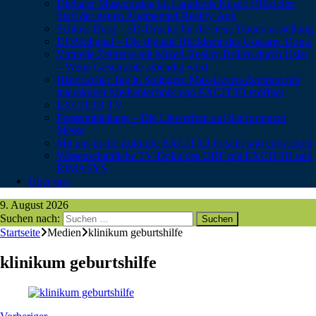
Digitaler Museumstag im Landkreis Kusel: Offizieller
Start der neuen Augmented-Reality-App
Schloss Burg – 3D-Drucke für die neue Dauerausstellung
DOM:digital – Die digitale Rückkehr des Goslarer Doms
Virtuelle Zeitreise mit Mixed-Reality-Brillen durch Uslar
– Wenn Geschichte lebendig wird
Historischer Tag in Solingen: Max-Leven-Zentrum mit
interaktiver Medientechnik von EXCIT3D eröffnet
EXCIT3D TV
Pressemitteilung – Die Liewerfrau auf der formnext
Messe
Mit uns in die Zukunft: EXCIT3D forscht und entwickelt
Wissenschaftliche TV-Doku des ORF mit EXCIT3D und
RIMASYS
Über uns
9. August 2026
Suchen nach:
Startseite
Medien
klinikum geburtshilfe
klinikum geburtshilfe