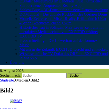
Digitaler Museumstag im Landkreis Kusel: Offizieller
Start der neuen Augmented-Reality-App
Schloss Burg – 3D-Drucke für die neue Dauerausstellung
DOM:digital – Die digitale Rückkehr des Goslarer Doms
Virtuelle Zeitreise mit Mixed-Reality-Brillen durch Uslar
– Wenn Geschichte lebendig wird
Historischer Tag in Solingen: Max-Leven-Zentrum mit
interaktiver Medientechnik von EXCIT3D eröffnet
EXCIT3D TV
Pressemitteilung – Die Liewerfrau auf der formnext
Messe
Mit uns in die Zukunft: EXCIT3D forscht und entwickelt
Wissenschaftliche TV-Doku des ORF mit EXCIT3D und
RIMASYS
Über uns
8. August 2026
Suchen nach:
Startseite
Medien
Bild2
Bild2