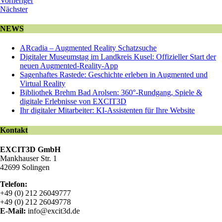
Vorheriger
Nächster
NEWS
ARcadia – Augmented Reality Schatzsuche
Digitaler Museumstag im Landkreis Kusel: Offizieller Start der
neuen Augmented-Reality-App
Sagenhaftes Rastede: Geschichte erleben in Augmented und
Virtual Reality
Bibliothek Brehm Bad Arolsen: 360°-Rundgang, Spiele &
digitale Erlebnisse von EXCIT3D
Ihr digitaler Mitarbeiter: KI-Assistenten für Ihre Website
Kontakt
EXCIT3D GmbH
Mankhauser Str. 1
42699 Solingen
Telefon:
+49 (0) 212 26049777
+49 (0) 212 26049778
E-Mail:
info@excit3d.de