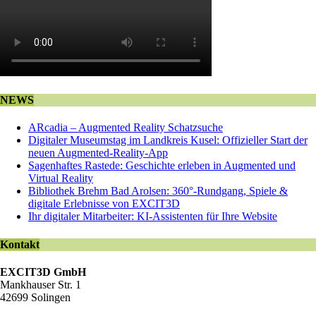
NEWS
ARcadia – Augmented Reality Schatzsuche
Digitaler Museumstag im Landkreis Kusel: Offizieller Start der
neuen Augmented-Reality-App
Sagenhaftes Rastede: Geschichte erleben in Augmented und
Virtual Reality
Bibliothek Brehm Bad Arolsen: 360°-Rundgang, Spiele &
digitale Erlebnisse von EXCIT3D
Ihr digitaler Mitarbeiter: KI-Assistenten für Ihre Website
Kontakt
EXCIT3D GmbH
Mankhauser Str. 1
42699 Solingen