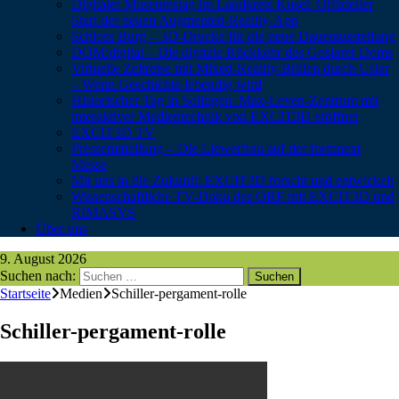
Digitaler Museumstag im Landkreis Kusel: Offizieller
Start der neuen Augmented-Reality-App
Schloss Burg – 3D-Drucke für die neue Dauerausstellung
DOM:digital – Die digitale Rückkehr des Goslarer Doms
Virtuelle Zeitreise mit Mixed-Reality-Brillen durch Uslar
– Wenn Geschichte lebendig wird
Historischer Tag in Solingen: Max-Leven-Zentrum mit
interaktiver Medientechnik von EXCIT3D eröffnet
EXCIT3D TV
Pressemitteilung – Die Liewerfrau auf der formnext
Messe
Mit uns in die Zukunft: EXCIT3D forscht und entwickelt
Wissenschaftliche TV-Doku des ORF mit EXCIT3D und
RIMASYS
Über uns
9. August 2026
Suchen nach:
Startseite
Medien
Schiller-pergament-rolle
Schiller-pergament-rolle