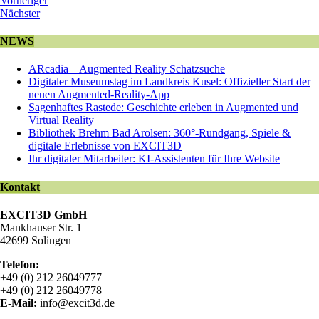
Vorheriger
Nächster
NEWS
ARcadia – Augmented Reality Schatzsuche
Digitaler Museumstag im Landkreis Kusel: Offizieller Start der
neuen Augmented-Reality-App
Sagenhaftes Rastede: Geschichte erleben in Augmented und
Virtual Reality
Bibliothek Brehm Bad Arolsen: 360°-Rundgang, Spiele &
digitale Erlebnisse von EXCIT3D
Ihr digitaler Mitarbeiter: KI-Assistenten für Ihre Website
Kontakt
EXCIT3D GmbH
Mankhauser Str. 1
42699 Solingen
Telefon:
+49 (0) 212 26049777
+49 (0) 212 26049778
E-Mail:
info@excit3d.de