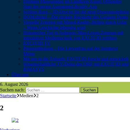
Digitaler Museumstag im Landkreis Kusel: Offizieller
Start der neuen Augmented-Reality-App
Schloss Burg – 3D-Drucke für die neue Dauerausstellung
DOM:digital – Die digitale Rückkehr des Goslarer Doms
Virtuelle Zeitreise mit Mixed-Reality-Brillen durch Uslar
– Wenn Geschichte lebendig wird
Historischer Tag in Solingen: Max-Leven-Zentrum mit
interaktiver Medientechnik von EXCIT3D eröffnet
EXCIT3D TV
Pressemitteilung – Die Liewerfrau auf der formnext
Messe
Mit uns in die Zukunft: EXCIT3D forscht und entwickelt
Wissenschaftliche TV-Doku des ORF mit EXCIT3D und
RIMASYS
Über uns
6. August 2026
Suchen nach:
Startseite
Medien
2
2