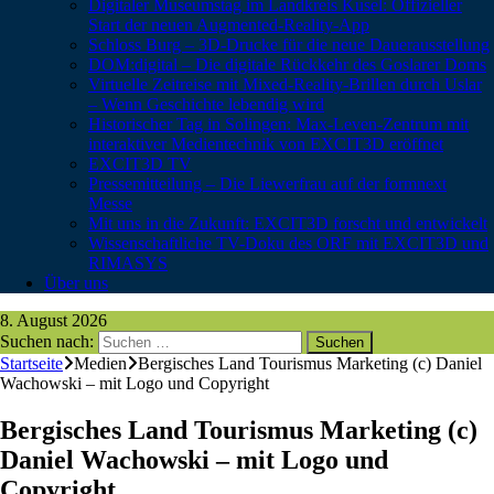
Digitaler Museumstag im Landkreis Kusel: Offizieller
Start der neuen Augmented-Reality-App
Schloss Burg – 3D-Drucke für die neue Dauerausstellung
DOM:digital – Die digitale Rückkehr des Goslarer Doms
Virtuelle Zeitreise mit Mixed-Reality-Brillen durch Uslar
– Wenn Geschichte lebendig wird
Historischer Tag in Solingen: Max-Leven-Zentrum mit
interaktiver Medientechnik von EXCIT3D eröffnet
EXCIT3D TV
Pressemitteilung – Die Liewerfrau auf der formnext
Messe
Mit uns in die Zukunft: EXCIT3D forscht und entwickelt
Wissenschaftliche TV-Doku des ORF mit EXCIT3D und
RIMASYS
Über uns
8. August 2026
Suchen nach:
Startseite
Medien
Bergisches Land Tourismus Marketing (c) Daniel
Wachowski – mit Logo und Copyright
Bergisches Land Tourismus Marketing (c)
Daniel Wachowski – mit Logo und
Copyright