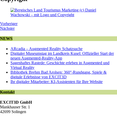
Vorheriger
Nächster
NEWS
ARcadia – Augmented Reality Schatzsuche
Digitaler Museumstag im Landkreis Kusel: Offizieller Start der
neuen Augmented-Reality-App
Sagenhaftes Rastede: Geschichte erleben in Augmented und
Virtual Reality
Bibliothek Brehm Bad Arolsen: 360°-Rundgang, Spiele &
digitale Erlebnisse von EXCIT3D
Ihr digitaler Mitarbeiter: KI-Assistenten für Ihre Website
Kontakt
EXCIT3D GmbH
Mankhauser Str. 1
42699 Solingen