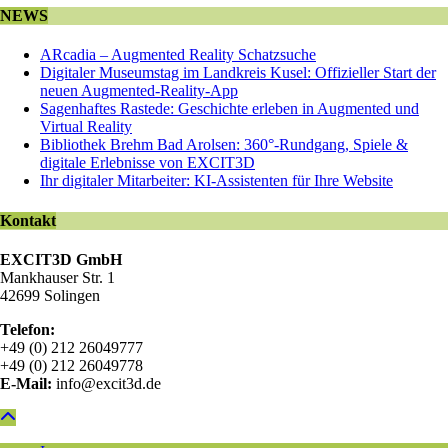
NEWS
ARcadia – Augmented Reality Schatzsuche
Digitaler Museumstag im Landkreis Kusel: Offizieller Start der
neuen Augmented-Reality-App
Sagenhaftes Rastede: Geschichte erleben in Augmented und
Virtual Reality
Bibliothek Brehm Bad Arolsen: 360°-Rundgang, Spiele &
digitale Erlebnisse von EXCIT3D
Ihr digitaler Mitarbeiter: KI-Assistenten für Ihre Website
Kontakt
EXCIT3D GmbH
Mankhauser Str. 1
42699 Solingen
Telefon:
+49 (0) 212 26049777
+49 (0) 212 26049778
E-Mail:
info@excit3d.de