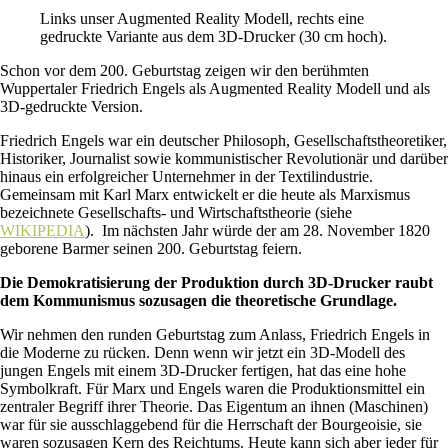
Links unser Augmented Reality Modell, rechts eine
gedruckte Variante aus dem 3D-Drucker (30 cm hoch).
Schon vor dem 200. Geburtstag zeigen wir den berühmten
Wuppertaler Friedrich Engels als Augmented Reality Modell und als
3D-gedruckte Version.
Friedrich Engels war ein deutscher Philosoph, Gesellschaftstheoretiker,
Historiker, Journalist sowie kommunistischer Revolutionär und darüber
hinaus ein erfolgreicher Unternehmer in der Textilindustrie.
Gemeinsam mit Karl Marx entwickelt er die heute als Marxismus
bezeichnete Gesellschafts- und Wirtschaftstheorie (siehe
WIKIPEDIA
). Im nächsten Jahr würde der am 28. November 1820
geborene Barmer seinen 200. Geburtstag feiern.
Die Demokratisierung der Produktion durch 3D-Drucker raubt
dem Kommunismus sozusagen die theoretische Grundlage.
Wir nehmen den runden Geburtstag zum Anlass, Friedrich Engels in
die Moderne zu rücken. Denn wenn wir jetzt ein 3D-Modell des
jungen Engels mit einem 3D-Drucker fertigen, hat das eine hohe
Symbolkraft. Für Marx und Engels waren die Produktionsmittel ein
zentraler Begriff ihrer Theorie. Das Eigentum an ihnen (Maschinen)
war für sie ausschlaggebend für die Herrschaft der Bourgeoisie, sie
waren sozusagen Kern des Reichtums. Heute kann sich aber jeder für