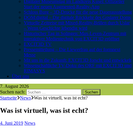
Digitaler Museumstag im Landkreis Kusel: Offizieller
Start der neuen Augmented-Reality-App
Schloss Burg – 3D-Drucke für die neue Dauerausstellung
DOM:digital – Die digitale Rückkehr des Goslarer Doms
Virtuelle Zeitreise mit Mixed-Reality-Brillen durch Uslar
– Wenn Geschichte lebendig wird
Historischer Tag in Solingen: Max-Leven-Zentrum mit
interaktiver Medientechnik von EXCIT3D eröffnet
EXCIT3D TV
Pressemitteilung – Die Liewerfrau auf der formnext
Messe
Mit uns in die Zukunft: EXCIT3D forscht und entwickelt
Wissenschaftliche TV-Doku des ORF mit EXCIT3D und
RIMASYS
Über uns
7. August 2026
Suchen nach:
Startseite
News
Was ist virtuell, was ist echt?
Was ist virtuell, was ist echt?
4. Juni 2019
News