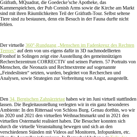
Gräfrath, MQuadrat, die Goedecke’sche Apotheke, das
Kammerspielchen, der Pub Cornish Arms sowie die Kirche am Markt
sind mit ihren Räumlichkeiten Teil der Gräfrath-Tour. Selbst seltene
Tiere sind zu bestaunen, denn ein Besuch in der Fauna durfte nicht
fehlen.
Der virtuelle
360°-Rundgang „Menschen im Fadenkreuz des Rechten
Terrors“
auf dem von uns eigens dafür in 3D nachmodellierten
Fronhof in Solingen zeigt eine Ausstellung des gemeinnützigen
Recherchezentrum CORRECTIV und seinen Partern. 57 Portraits von
Menschen, die Neonazis und Rechtsextreme auf sogenannte
„Feindeslisten“ setzten, wurden, begleitet von Recherchen und
Analysen, sowie Strategien zur Verbreitung von Angst, ausgestellt.
Den
34. Bergischen Zahnärztetag
haben wir im Juni virtuell stattfinden
lassen. Die Begleitausstellung verlegten wir in ein ganz besonderes
Ambiente: In den Rittersaal von Schloss Burg. Genau dorthin, wo wir
in 2020 und 2021 den virtuellen Weihnachtsmarkt und in 2021 den
virtuellen Ostermarkt realisiert haben. Die Besucher konnten sich
durch die virtuelle Veranstaltung bewegen und sich an den
verschiedenen Ständen mit Videos auf Monitoren, Infopunkten, etc.