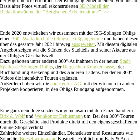
der Pogromnacht ermordet. Der Rundgang endet in einem von uns auf
Basis alter Fotos virtuell rekonstruierten
3D-Modell der
Redaktionsräume der “Bergischen Arbeiterstimme”. >>
Ende 2020 entwickelten wir zusammen mit der ISG-Solingen Ohligs
einen
360°-Walk durch die Ohligser Fußgängerzone
und haben diesen
über das gesamte Jahr 2021 hinweg
ausgeweitet
. Mit diesem digitalen
Angebot zeigen wir die Stärken des Stadtteils und seiner Akteure aus
der Ohligser Geschäftswelt.
Dazu gehörten unter anderen 360°-Aufnahmen in der neuen
Stadt-
Sparkasse Solingen Ohligs
, der
Bergischen Krankenkasse
, der
Buchhandlung Kiekenap und des Anderen Ladens, bei denen 360°-
Videos die interaktive Touren ergänzen.
Außerdem haben wir die
codecentric AG,
mit der wir auch in andern
Projekten kooperieren, in den Ohligs Rundgang aufgenommen.
Eine ganz neue Idee setzten wir gemeinsam mit den Einzelhändlern
Brix & Wolf
und
Weinkontor Debusmann
um: Bei den 360°-Touren
durch die Geschäfte sind Produkte direkt mit den eigens geschaffenen
Online-Shops verlinkt.
Zahlreiche weitere Einzelhändler, Dienstleister und Restaurants wie
Somellie,
Boesel wrap-a-car
, Kosmetik Fröhlich und Katy & Ana