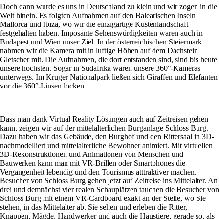
Doch dann wurde es uns in Deutschland zu klein und wir zogen in die
Welt hinein. Es folgten Aufnahmen auf den Balearischen Inseln
Mallorca und Ibiza, wo wir die einzigartige Küstenlandschaft
festgehalten haben. Imposante Sehenswürdigkeiten waren auch in
Budapest und Wien unser Ziel. In der österreichischen Steiermark
nahmen wir die Kamera mit in luftige Höhen auf dem Dachstein
Gletscher mit. Die Aufnahmen, die dort entstanden sind, sind bis heute
unsere höchsten. Sogar in Südafrika waren unsere 360°-Kameras
unterwegs. Im Kruger Nationalpark ließen sich Giraffen und Elefanten
vor die 360°-Linsen locken.
Dass man dank Virtual Reality Lösungen auch auf Zeitreisen gehen
kann, zeigen wir auf der mittelalterlichen Burganlage Schloss Burg.
Dazu haben wir das Gebäude, den Burghof und den Rittersaal in 3D-
nachmodelliert und mittelalterliche Bewohner animiert. Mit virtuellen
3D-Rekonstruktionen und Animationen von Menschen und
Bauwerken kann man mit VR-Brillen oder Smartphones die
Vergangenheit lebendig und den Tourismus atttraktiver machen.
Besucher von Schloss Burg gehen jetzt auf Zeitreise ins Mittelalter. An
drei und demnächst vier realen Schauplätzen tauchen die Besucher von
Schloss Burg mit einem VR-Cardboard exakt an der Stelle, wo Sie
stehen, in das Mittelalter ab. Sie sehen und erleben die Ritter,
Knappen, Mägde, Handwerker und auch die Haustiere, gerade so, als