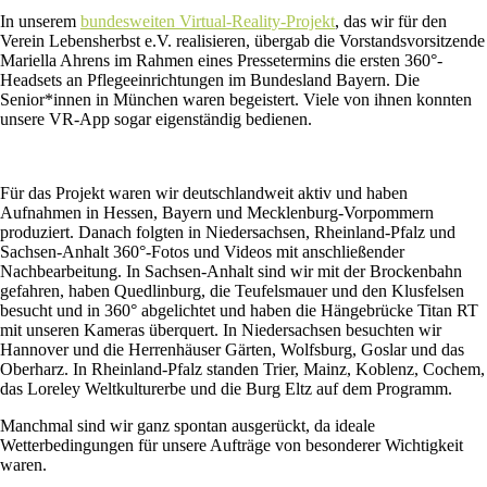
In unserem
bundesweiten Virtual-Reality-Projekt
, das wir für den
Verein Lebensherbst e.V. realisieren, übergab die Vorstandsvorsitzende
Mariella Ahrens im Rahmen eines Pressetermins die ersten 360°-
Headsets an Pflegeeinrichtungen im Bundesland Bayern. Die
Senior*innen in München waren begeistert. Viele von ihnen konnten
unsere VR-App sogar eigenständig bedienen.
Für das Projekt waren wir deutschlandweit aktiv und haben
Aufnahmen in Hessen, Bayern und Mecklenburg-Vorpommern
produziert. Danach folgten in Niedersachsen, Rheinland-Pfalz und
Sachsen-Anhalt 360°-Fotos und Videos mit anschließender
Nachbearbeitung. In Sachsen-Anhalt sind wir mit der Brockenbahn
gefahren, haben Quedlinburg, die Teufelsmauer und den Klusfelsen
besucht und in 360° abgelichtet und haben die Hängebrücke Titan RT
mit unseren Kameras überquert. In Niedersachsen besuchten wir
Hannover und die Herrenhäuser Gärten, Wolfsburg, Goslar und das
Oberharz. In Rheinland-Pfalz standen Trier, Mainz, Koblenz, Cochem,
das Loreley Weltkulturerbe und die Burg Eltz auf dem Programm.
Manchmal sind wir ganz spontan ausgerückt, da ideale
Wetterbedingungen für unsere Aufträge von besonderer Wichtigkeit
waren.