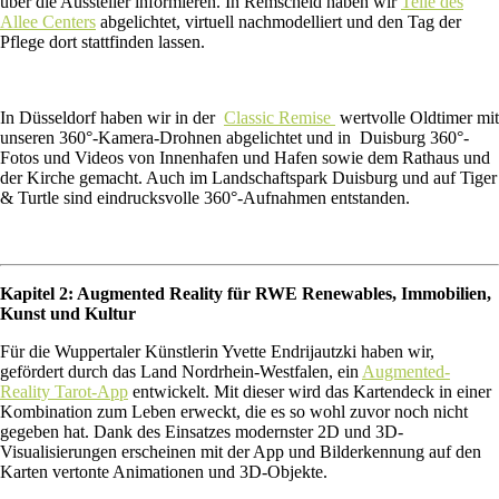
über die Aussteller informieren. In Remscheid haben wir
Teile des
Allee Centers
abgelichtet, virtuell nachmodelliert und den Tag der
Pflege dort stattfinden lassen.
In Düsseldorf haben wir in der
Classic Remise
wertvolle Oldtimer mit
unseren 360°-Kamera-Drohnen abgelichtet und in Duisburg 360°-
Fotos und Videos von Innenhafen und Hafen sowie dem Rathaus und
der Kirche gemacht. Auch im Landschaftspark Duisburg und auf Tiger
& Turtle sind eindrucksvolle 360°-Aufnahmen entstanden.
Kapitel 2: Augmented Reality für RWE Renewables, Immobilien,
Kunst und Kultur
Für die Wuppertaler Künstlerin Yvette Endrijautzki haben wir,
gefördert durch das Land Nordrhein-Westfalen, ein
Augmented-
Reality Tarot-App
entwickelt. Mit dieser wird das Kartendeck in einer
Kombination zum Leben erweckt, die es so wohl zuvor noch nicht
gegeben hat. Dank des Einsatzes modernster 2D und 3D-
Visualisierungen erscheinen mit der App und Bilderkennung auf den
Karten vertonte Animationen und 3D-Objekte.