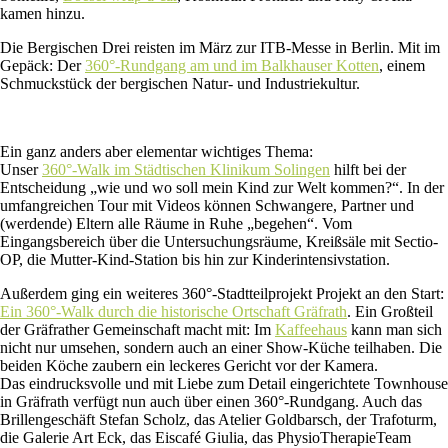
kamen hinzu.
Die Bergischen Drei reisten im März zur ITB-Messe in Berlin. Mit im
Gepäck: Der
360°-Rundgang am und im Balkhauser Kotten
, einem
Schmuckstück der bergischen Natur- und Industriekultur.
Ein ganz anders aber elementar wichtiges Thema:
Unser
360°-Walk im Städtischen Klinikum Solingen
hilft bei der
Entscheidung „wie und wo soll mein Kind zur Welt kommen?“. In der
umfangreichen Tour mit Videos können Schwangere, Partner und
(werdende) Eltern alle Räume in Ruhe „begehen“. Vom
Eingangsbereich über die Untersuchungsräume, Kreißsäle mit Sectio-
OP, die Mutter-Kind-Station bis hin zur Kinderintensivstation.
Außerdem ging ein weiteres 360°-Stadtteilprojekt Projekt an den Start:
Ein 360°-Walk durch die historische Ortschaft Gräfrath
. Ein Großteil
der Gräfrather Gemeinschaft macht mit: Im
Kaffeehaus
kann man sich
nicht nur umsehen, sondern auch an einer Show-Küche teilhaben. Die
beiden Köche zaubern ein leckeres Gericht vor der Kamera.
Das eindrucksvolle und mit Liebe zum Detail eingerichtete Townhouse
in Gräfrath verfügt nun auch über einen 360°-Rundgang. Auch das
Brillengeschäft Stefan Scholz, das Atelier Goldbarsch, der Trafoturm,
die Galerie Art Eck, das Eiscafé Giulia, das PhysioTherapieTeam