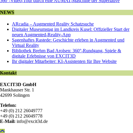
360°-Video-Tour durch eine AUMAT-Maschine der Superlative
NEWS
ARcadia – Augmented Reality Schatzsuche
Digitaler Museumstag im Landkreis Kusel: Offizieller Start der
neuen Augmented-Reality-App
Sagenhaftes Rastede: Geschichte erleben in Augmented und
Virtual Reality
Bibliothek Brehm Bad Arolsen: 360°-Rundgang, Spiele &
digitale Erlebnisse von EXCIT3D
Ihr digitaler Mitarbeiter: KI-Assistenten für Ihre Website
Kontakt
EXCIT3D GmbH
Mankhauser Str. 1
42699 Solingen
Telefon:
+49 (0) 212 26049777
+49 (0) 212 26049778
E-Mail:
info@excit3d.de