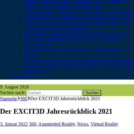
Digitaler Museumstag im Landkreis Kusel: Offizieller
Start der neuen Augmented-Reality-App
Schloss Burg – 3D-Drucke für die neue Dauerausstellung
DOM:digital – Die digitale Rückkehr des Goslarer Doms
Virtuelle Zeitreise mit Mixed-Reality-Brillen durch Uslar
– Wenn Geschichte lebendig wird
Historischer Tag in Solingen: Max-Leven-Zentrum mit
interaktiver Medientechnik von EXCIT3D eröffnet
EXCIT3D TV
Pressemitteilung – Die Liewerfrau auf der formnext
Messe
Mit uns in die Zukunft: EXCIT3D forscht und entwickelt
Wissenschaftliche TV-Doku des ORF mit EXCIT3D und
RIMASYS
Über uns
9. August 2026
Suchen nach:
Startseite
360
Der EXCIT3D Jahresrückblick 2021
Der EXCIT3D Jahresrückblick 2021
3. Januar 2022
360
,
Augmented Reality
,
News
,
Virtual Reality